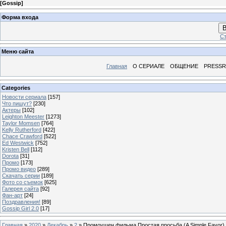
[
Gossip
]
Форма входа
В
Ст
Меню сайта
Главная
О СЕРИАЛЕ
ОБЩЕНИЕ
PRESS
Categories
Новости сериала
[157]
Что пишут?
[230]
Актеры
[102]
Leighton Meester
[1273]
Taylor Momsen
[764]
Kelly Rutherford
[422]
Chace Crawford
[522]
Ed Westwick
[752]
Kristen Bell
[112]
Dorota
[31]
Промо
[173]
Промо видео
[289]
Скачать серии
[189]
Фото со съемок
[625]
Галерея сайта
[92]
Фан-арт
[24]
Поздравления!
[89]
Gossip Girl 2.0
[17]
Главная
»
2020
»
Декабрь
»
2
» Промоушен фильма Простая просьба (A Simple Favor)