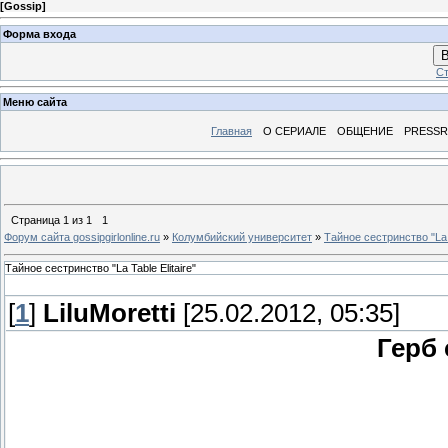
[
Gossip
]
Форма входа
В
Ст
Меню сайта
Главная
О СЕРИАЛЕ
ОБЩЕНИЕ
PRESS
Страница
1
из
1
1
Форум сайта gossipgirlonline.ru
»
Колумбийский университет
»
Тайное сестринство "La T
Тайное сестринство "La Table Elitaire"
[
1
]
LiluMoretti
[25.02.2012, 05:35]
Герб 