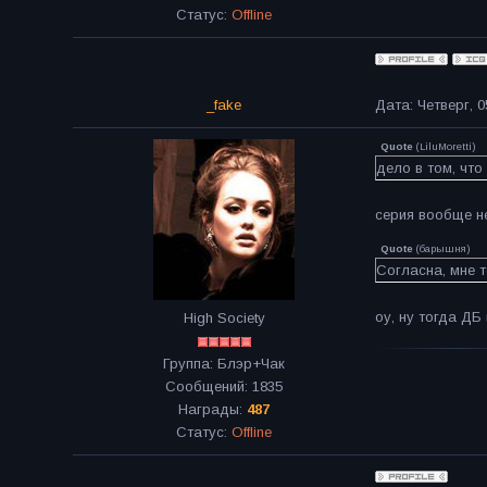
Статус:
Offline
_fake
Дата: Четверг, 0
Quote
(
LiluMoretti
)
дело в том, что
серия вообще не
Quote
(
барышня
)
Согласна, мне т
оу, ну тогда ДБ
High Society
Группа: Блэр+Чак
Сообщений:
1835
Награды:
487
Статус:
Offline