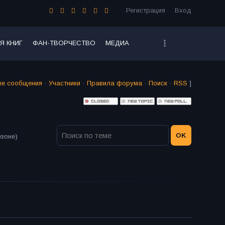
Регистрация
Вход
Я КНИГ
ФАН-ТВОРЧЕСТВО
МЕДИА
ые сообщения
·
Участники
·
Правила форума
·
Поиск
·
RSS
]
езоне)