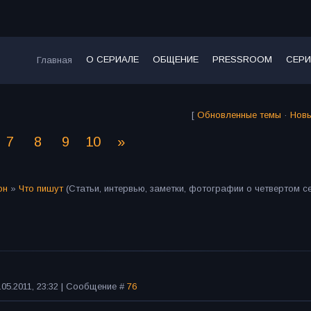
О СЕРИАЛЕ
ОБЩЕНИЕ
PRESSROOM
СЕРИ
Главная
[
Обновленные темы
·
Нов
7
8
9
10
»
он
»
Что пишут
(Статьи, интервью, заметки, фотографии о четвертом с
.05.2011, 23:32 | Сообщение #
76