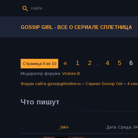
GOSSIP GIRL - ВСЕ О СЕРИАЛЕ СПЛЕТНИЦА
«
1
2
4
5
6
Страница
6
из
10
…
Модератор форума:
Victoire-В
Форум сайта gossipgirlonline.ru
»
Сериал Gossip Girl
»
4 сез
Что пишут
_fake
Дата: Среда, 04