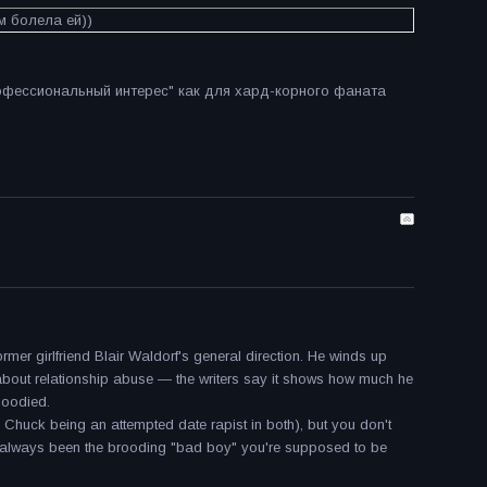
м болела ей))
рофессиональный интерес" как для хард-корного фаната
er girlfriend Blair Waldorf's general direction. He winds up
y about relationship abuse — the writers say it shows how much he
loodied.
 Chuck being an attempted date rapist in both), but you don't
 always been the brooding "bad boy" you're supposed to be