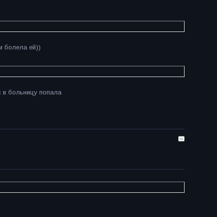
м болела ей))
Эс в больницу попала