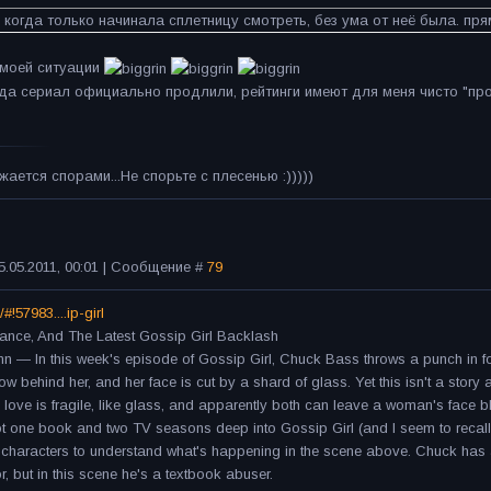
 когда только начинала сплетницу смотреть, без ума от неё была. пря
 моей ситуации
огда сериал официально продлили, рейтинги имеют для меня чисто "п
ается спорами...Не спорьте с плесенью :)))))
5.05.2011, 00:01 | Сообщение #
79
#!57983....ip-girl
nce, And The Latest Gossip Girl Backlash
 — In this week's episode of Gossip Girl, Chuck Bass throws a punch in form
 behind her, and her face is cut by a shard of glass. Yet this isn't a stor
, love is fragile, like glass, and apparently both can leave a woman's face b
 got one book and two TV seasons deep into Gossip Girl (and I seem to recall
 characters to understand what's happening in the scene above. Chuck has
or, but in this scene he's a textbook abuser.