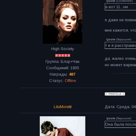
Quote
(
LiluMoretti
)
а вот 11...хм.
я даже не помню
мне кажется, чт
Quote
(
барышня
)
т и я расстраи
High Society
да, жалко очень
Группа: Блэр+Чак
но может вариан
Сообщений:
1835
Награды:
487
Статус:
Offline
LiluMoretti
Дата: Среда, 04
Quote
(
барышня
)
Она была после