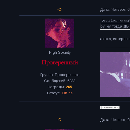
-C-
Дата: Четверг, 0
Quote
(
coco_non-stop
оу, ну тогда ДБ
ахаха, интерес
High Society
Группа: Проверенные
Сообщений:
6833
Награды:
265
Статус:
Offline
-C-
Дата: Четверг, 0