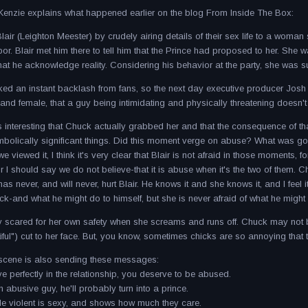
enzie explains what happened earlier on the blog From Inside The Box:
 Blair (Leighton Meester) by crudely airing details of their sex life to a wom
por. Blair met him there to tell him that the Prince had proposed to her. She w
hat he acknowledge reality. Considering his behavior at the party, she was su
d an instant backlash from fans, so the next day executive producer Josh Sa
d female, that a guy being intimidating and physically threatening doesn'
as interesting that Chuck actually grabbed her and that the consequence of that
mbolically significant things. Did this moment verge on abuse? What was go
 viewed it, I think it's very clear that Blair is not afraid in those moments, f
or I should say we do not believe-that it is abuse when it's the two of them. 
as never, and will never, hurt Blair. He knows it and she knows it, and I feel 
ck-and what he might do to himself, but she is never afraid of what he might 
y scared for her own safety when she screams and runs off. Chuck may not be t
tiful") cut to her face. But, you know, sometimes chicks are so annoying that t
 scene is also sending these messages:
ve perfectly in the relationship, you deserve to be abused.
an abusive guy, he'll probably turn into a prince.
ttle violent is sexy, and shows how much they care.