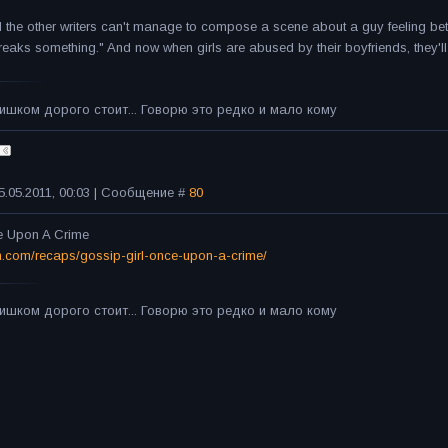
 the other writers can't manage to compose a scene about a guy feeling betr
eaks something." And now when girls are abused by their boyfriends, they'll ju
ишком дорого стоит... Говорю это редко и мало кому
5.05.2011, 00:03 | Сообщение #
80
e Upon A Crime
m.com/recaps/gossip-girl-once-upon-a-crime/
ишком дорого стоит... Говорю это редко и мало кому