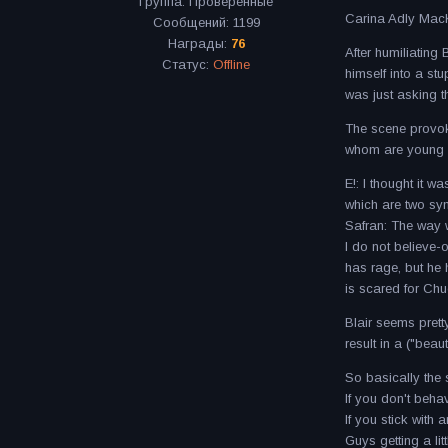
Группа: Проверенные
Carina Adly MacK
Сообщений:
1199
Награды:
76
After humiliating
Статус:
Offline
himself into a stu
was just asking t
The scene provoke
whom are young an
E!: I thought it w
which are two sy
Safran: The way we
I do not believe-
has rage, but he h
is scared for Chu
Blair seems prett
result in a ("beau
So basically the
If you don't beha
If you stick with 
Guys getting a li