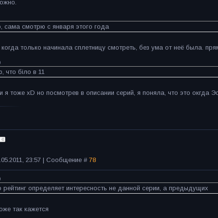
можно.
, сама смотрю с января этого года
 когда только начинала сплетницу смотреть, без ума от неё была. пря
)
, что біло в 11
 и я тоже xD но посмотрев в описании серий, я поняла, что это окгда 
.05.2011, 23:57 | Сообщение #
78
)
о рейтинг определяет интересность не данной серии, а предыдущих
оже так кажется