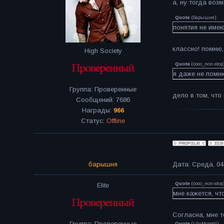
а, ну тогда воз
Quote
(
барышня
)
понятия не имею
классно! помню,
High Society
Quote
(
coco_non-stop
я даже не помню
Группа: Проверенные
дело в том, что
Сообщений:
7686
Награды:
966
Статус:
Offline
барышня
Дата: Среда, 04
Quote
(
coco_non-stop
Elite
мне кажется, чт
Согласна, мне т
Группа: Проверенные
Quote
(
LiluMoretti
)