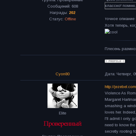
классно! помню,
Сообщений:
608
Награды:
202
точное опиание
Статус:
Offline
Хотя теперь, к
Плесень размнож
Cyon80
Дата: Четверг, 0
http://jezebel.com/
Violence As Roma
Margaret Hartmann
smashing a window
loves her. Indeed
Elite
I'll admit I only
need to know the
secretly rooting f