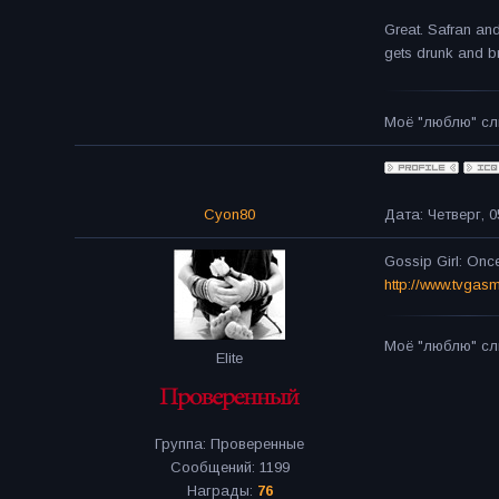
Great. Safran and
gets drunk and br
Моё "люблю" сл
Cyon80
Дата: Четверг, 0
Gossip Girl: Onc
http://www.tvgas
Моё "люблю" сл
Elite
Группа: Проверенные
Сообщений:
1199
Награды:
76