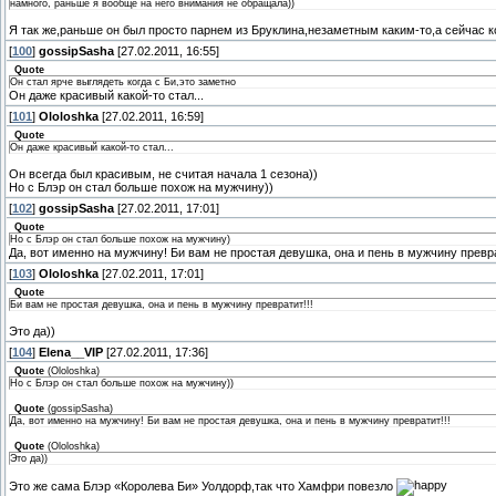
намного, раньше я вообще на него внимания не обращала))
Я так же,раньше он был просто парнем из Бруклина,незаметным каким-то,а сейчас к
[
100
]
gossipSasha
[27.02.2011, 16:55]
Quote
Он стал ярче выглядеть когда с Би,это заметно
Он даже красивый какой-то стал...
[
101
]
Ololoshka
[27.02.2011, 16:59]
Quote
Он даже красивый какой-то стал...
Он всегда был красивым, не считая начала 1 сезона))
Но с Блэр он стал больше похож на мужчину))
[
102
]
gossipSasha
[27.02.2011, 17:01]
Quote
Но с Блэр он стал больше похож на мужчину)
Да, вот именно на мужчину! Би вам не простая девушка, она и пень в мужчину превра
[
103
]
Ololoshka
[27.02.2011, 17:01]
Quote
Би вам не простая девушка, она и пень в мужчину превратит!!!
Это да))
[
104
]
Elena__VIP
[27.02.2011, 17:36]
Quote
(
Ololoshka
)
Но с Блэр он стал больше похож на мужчину))
Quote
(
gossipSasha
)
Да, вот именно на мужчину! Би вам не простая девушка, она и пень в мужчину превратит!!!
Quote
(
Ololoshka
)
Это да))
Это же сама Блэр «Королева Би» Уолдорф,так что Хамфри повезло