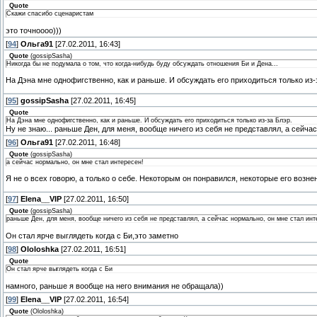
Quote
Скажи спасибо сценаристам
это точноооо)))
[
94
]
Ольга91
[27.02.2011, 16:43]
Quote
(
gossipSasha
)
Никогда бы не подумала о том, что когда-нибудь буду обсуждать отношения Би и Дена...
На Дэна мне однофигственно, как и раньше. И обсуждать его приходиться только из-
[
95
]
gossipSasha
[27.02.2011, 16:45]
Quote
На Дэна мне однофигственно, как и раньше. И обсуждать его приходиться только из-за Блэр.
Ну не знаю... раньше Ден, для меня, вообще ничего из себя не представлял, а сейча
[
96
]
Ольга91
[27.02.2011, 16:48]
Quote
(
gossipSasha
)
а сейчас нормально, он мне стал интересен!
Я не о всех говорю, а только о себе. Некоторым он понравился, некоторые его вознен
[
97
]
Elena__VIP
[27.02.2011, 16:50]
Quote
(
gossipSasha
)
раньше Ден, для меня, вообще ничего из себя не представлял, а сейчас нормально, он мне стал инт
Он стал ярче выглядеть когда с Би,это заметно
[
98
]
Ololoshka
[27.02.2011, 16:51]
Quote
Он стал ярче выглядеть когда с Би
намного, раньше я вообще на него внимания не обращала))
[
99
]
Elena__VIP
[27.02.2011, 16:54]
Quote
(
Ololoshka
)