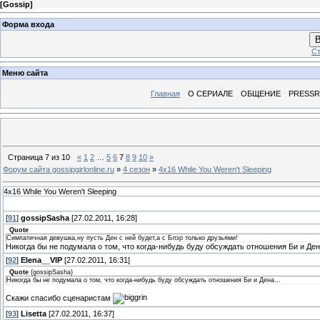
[
Gossip
]
Форма входа
В
Ст
Меню сайта
Главная
О СЕРИАЛЕ
ОБЩЕНИЕ
PRESS
Страница
7
из
10
«
1
2
…
5
6
7
8
9
10
»
Форум сайта gossipgirlonline.ru
»
4 сезон
»
4x16 While You Weren't Sleeping
4x16 While You Weren't Sleeping
[
91
]
gossipSasha
[27.02.2011, 16:28]
Quote
Симпатичная девушка,ну пусть Ден с ней будет,а с Блэр только друзьями!
Никогда бы не подумала о том, что когда-нибудь буду обсуждать отношения Би и Дена
[
92
]
Elena__VIP
[27.02.2011, 16:31]
Quote
(
gossipSasha
)
Никогда бы не подумала о том, что когда-нибудь буду обсуждать отношения Би и Дена...
Скажи спасибо сценаристам
[
93
]
Lisetta
[27.02.2011, 16:37]