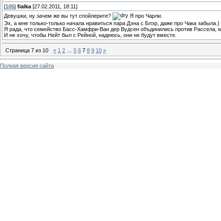
[
105
]
fialka
[27.02.2011, 18:11]
Девушки, ну зачем же вы тут спойлерите?
Я про Чарли.
Эх, а мне только-только начала нравиться пара Дэна с Блэр, даже про Чака забыла.)
Я рада, что семейство Басс-Хамфри-Ван дер Вудсен объдинились против Рассела, м
И не хочу, чтобы Нейт был с Рейной, надеюсь, они не будут вместе.
Страница
7
из
10
«
1
2
…
5
6
7
8
9
10
»
Полная версия сайта