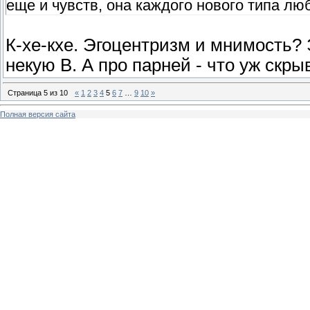
еще и чувств, она каждого нового типа лю
К-хе-кхе. Эгоцентризм и мнимость? Э
некую B. А про парней - что уж скры
Страница
5
из
10
«
1
2
3
4
5
6
7
…
9
10
»
Полная версия сайта