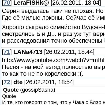
[
70
]
LeraFISHk@
[26.02.2011, 18:04]
Серия выдалась таки не плохая. Но 
Где её милые локоны. Сейчас её им
Хорошо сыграло симейство Вудсен-Б
смотрелись Б и Д... и раз уж тут ве
и расследования точно обеспечены
[
71
]
LANa4713
[26.02.2011, 18:44]
http://www.youtube.com/watch?v=mI
Песня - на мой взгяд полностью выр
то как-то не по-королевски :(.
[
72
]
dte
[26.02.2011, 18:54]
Quote
(
gossipSasha
)
Quote
И те, кто говорят о том, что у Чака с Блэр