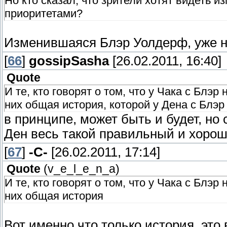
Но кто сказал, что зрители хотят видеть
приоритетами?
Изменившаяся Блэр Уолдерф, уже н
[
66
]
gossipSasha
[26.02.2011, 16:40]
Quote
И те, кто говорят о том, что у Чака с Блэр
них общая история, которой у Дена с Блэр 
в принципе, может быть и будет, но 
Ден весь такой правильный и хороше
[
67
]
-C-
[26.02.2011, 17:14]
Quote
(
v_e_l_e_n_a
)
И те, кто говорят о том, что у Чака с Блэр
них общая история
Вот именно что только история, это