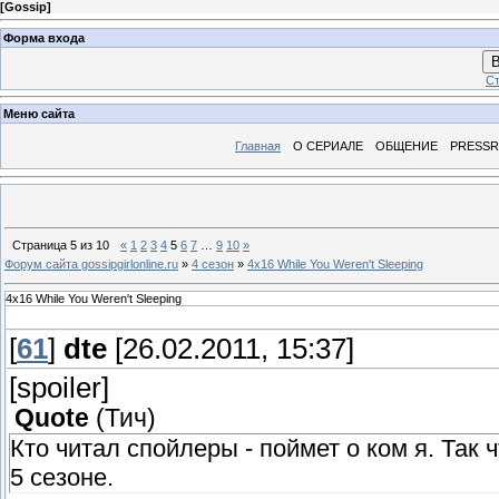
[
Gossip
]
Форма входа
В
Ст
Меню сайта
Главная
О СЕРИАЛЕ
ОБЩЕНИЕ
PRESS
Страница
5
из
10
«
1
2
3
4
5
6
7
…
9
10
»
Форум сайта gossipgirlonline.ru
»
4 сезон
»
4x16 While You Weren't Sleeping
4x16 While You Weren't Sleeping
[
61
]
dte
[26.02.2011, 15:37]
[spoiler]
Quote
(
Тич
)
Кто читал спойлеры - поймет о ком я. Так
5 сезоне.