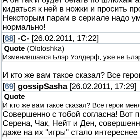
кидаться к ней в ножки и просить пр
Некоторым парам в сериале надо ум
нормально!
[
68
]
-C-
[26.02.2011, 17:22]
Quote
(
Ololoshka
)
Изменившаяся Блэр Уолдерф, уже не Блэ
И кто же вам такое сказал? Все гер
[
69
]
gossipSasha
[26.02.2011, 17:29]
Quote
И кто же вам такое сказал? Все герои мен
Совершенно с тобой согласна! Вот п
Серена, Чак, Нейт и Ден, совершенн
даже на их "игры" стало интереснее