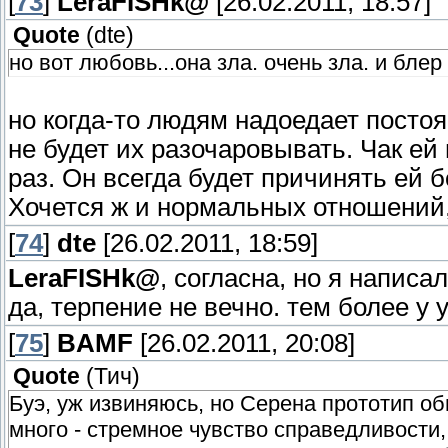
[
73
]
LeraFISHk@
[26.02.2011, 18:57]
Quote
(
dte
)
но вот любовь...она зла. очень зла. и блер
но когда-то людям надоедает посто
не будет их разочаровывать. Чак ей
раз. Он всегда будет причинять ей б
Хочется ж и нормальных отношений,
[
74
]
dte
[26.02.2011, 18:59]
LeraFISHk@
, согласна, но я напис
да, терпение не вечно. тем более у
[
75
]
BAMF
[26.02.2011, 20:08]
Quote
(
Тич
)
Буэ, уж извиняюсь, но Серена прототип о
много - стремное чувство справедливости,