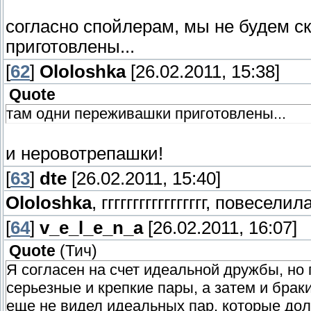
согласно спойлерам, мы не будем с
приготовлены...
[
62
]
Ololoshka
[26.02.2011, 15:38]
Quote
там одни переживашки приготовлены...
и неровотрепашки!
[
63
]
dte
[26.02.2011, 15:40]
Ololoshka
, ггггггггггггггггг, повеселила
[
64
]
v_e_l_e_n_a
[26.02.2011, 16:07]
Quote
(
Тич
)
Я согласен на счет идеальной дружбы, но
серьезные и крепкие пары, а затем и брак
еще не видел идеальных пар, которые дол