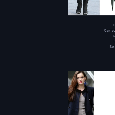
П
Свитер
Ю
Бо