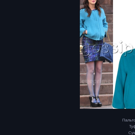
Пальто
Туф
Сум