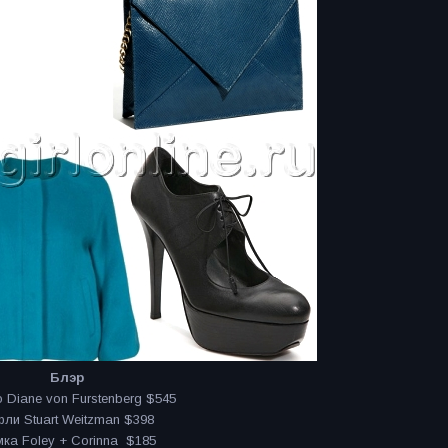
Блэр
 Diane von Furstenberg $545
ли Stuart Weitzman $398
ка Foley + Corinna $185