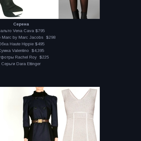
Серена
альто Vena Cava $795
 Marc by Marc Jacobs $298
бка Haute Hippie $495
Сумка Valentino $4,395
тфотры Rachel Roy $225
Серьги Dara Ettinger