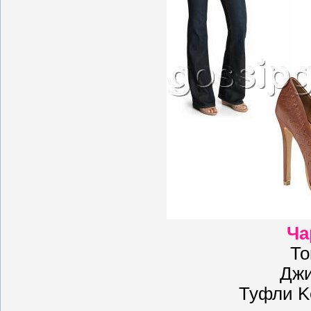
Ча
То
Джи
Туфли Ke