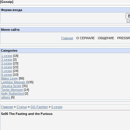
[
Gossip
]
Форма входа
В
Ст
Меню сайта
Главная
О СЕРИАЛЕ
ОБЩЕНИЕ
PRESS
Categories
1 сезон
[18]
2 сезон
[2]
3 сезон
[23]
4 сезон
[22]
5 сезон
[24]
6 сезон
[10]
Blake Lively
[86]
Leighton Meester
[135]
Jessica Szohr
[31]
Taylor Momsen
[14]
Kelly Rutherford
[2]
others
[6]
Главная
»
Статьи
»
GG Fashion
»
5 сезон
5x05 The Fasting and the Furious