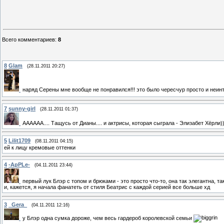
Всего комментариев
:
8
8
Glam
(28.11.2011 20:27)
наряд Серены мне вообще не понравился!!! это было чересчур просто и неинт
7
sunny-girl
(28.11.2011 01:37)
АААААА.... Тащусь от Дианы.... и актрисы, которая сыграла - Элизабет Хёрли))
5
Lilit1709
(08.11.2011 04:15)
ей к лицу кремовые оттенки
4
-ApPLe-
(04.11.2011 23:44)
первый лук Блэр с топом и брюками - это просто что-то, она так элегантна, та
и, кажется, я начала фанатеть от стиля Беатрис с каждой серией все больше хд
3
_Gera_
(04.11.2011 12:16)
у Блэр одна сумка дороже, чем весь гардероб королевской семьи