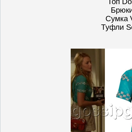
Топ Do
Брюки
Сумка V
Туфли Se