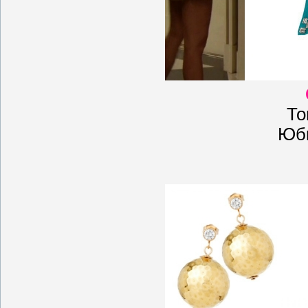
То
Юбк