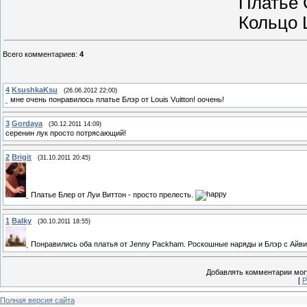
Платье C
Кольцо 
Всего комментариев
:
4
4
KsushkaKsu
(26.06.2012 22:00)
мне очень понравилось платье Блэр от Louis Vuitton! оочень!
3
Gordaya
(30.12.2011 14:09)
серенин лук просто потрясающий!
2
Brigit
(31.10.2011 20:45)
Платье Блер от Луи Виттон - просто прелесть.
1
Balky
(30.10.2011 18:55)
Понравились оба платья от Jenny Packham. Роскошные наряды и Блэр с Айви
Добавлять комментарии могу
[
Р
Полная версия сайта