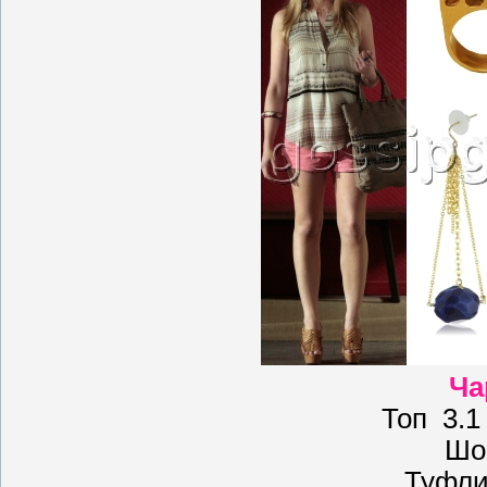
Ча
Топ 3.1 
Шо
Туфли