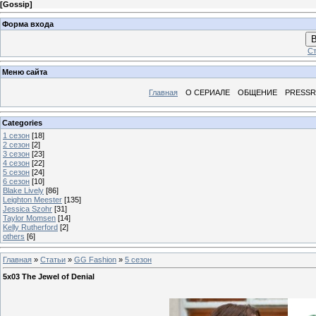
[
Gossip
]
Форма входа
В
Ст
Меню сайта
Главная
О СЕРИАЛЕ
ОБЩЕНИЕ
PRESS
Categories
1 сезон
[18]
2 сезон
[2]
3 сезон
[23]
4 сезон
[22]
5 сезон
[24]
6 сезон
[10]
Blake Lively
[86]
Leighton Meester
[135]
Jessica Szohr
[31]
Taylor Momsen
[14]
Kelly Rutherford
[2]
others
[6]
Главная
»
Статьи
»
GG Fashion
»
5 сезон
5х03 The Jewel of Denial