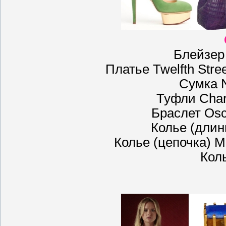
Блейзер
Платье Twelfth Stre
Сумка 
Туфли Char
Браслет Osc
Колье (длин
Колье (цепочка) M
Кол