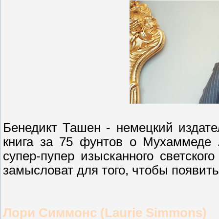
Бенедикт Ташен - немецкий издател
книга за 75 фунтов о Мухаммеде 
супер-пупер изысканного светского
замысловат для того, чтобы появитьс
Лори Симмонс (Laurie Simmons)