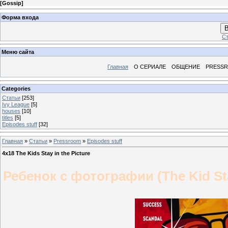
[
Gossip
]
Форма входа
В
Ст
Меню сайта
Главная
О СЕРИАЛЕ
ОБЩЕНИЕ
PRESS
Categories
Статьи
[253]
Ivy League
[5]
houses
[10]
titles
[5]
Episodes stuff
[32]
Главная
»
Статьи
»
Pressroom
»
Episodes stuff
4х18 The Kids Stay in the Picture
Ребенок с фотографии (The Kid Stay