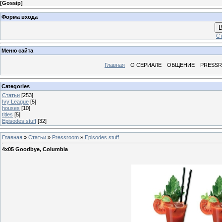
[
Gossip
]
Форма входа
В
Ст
Меню сайта
Главная
О СЕРИАЛЕ
ОБЩЕНИЕ
PRESS
Categories
Статьи
[253]
Ivy League
[5]
houses
[10]
titles
[5]
Episodes stuff
[32]
Главная
»
Статьи
»
Pressroom
»
Episodes stuff
4x05 Goodbye, Columbia