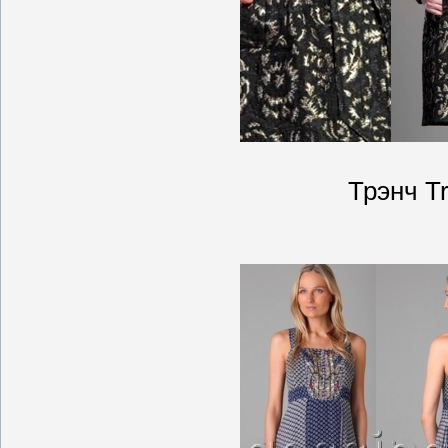
Трэнч T