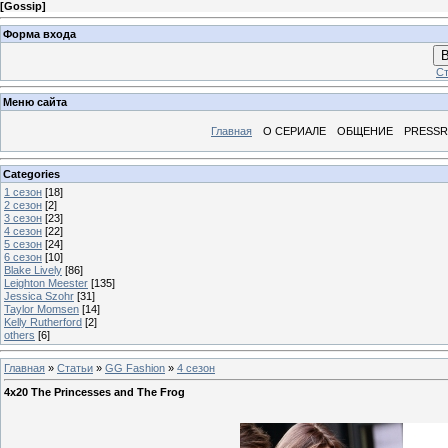
[
Gossip
]
Форма входа
В
Ст
Меню сайта
Главная
О СЕРИАЛЕ
ОБЩЕНИЕ
PRESS
Categories
1 сезон
[18]
2 сезон
[2]
3 сезон
[23]
4 сезон
[22]
5 сезон
[24]
6 сезон
[10]
Blake Lively
[86]
Leighton Meester
[135]
Jessica Szohr
[31]
Taylor Momsen
[14]
Kelly Rutherford
[2]
others
[6]
Главная
»
Статьи
»
GG Fashion
»
4 сезон
4x20 The Princesses and The Frog