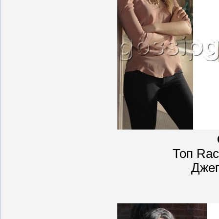
Топ Rac
Джег