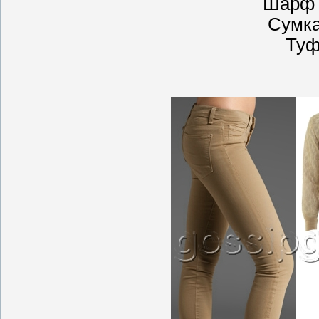
Шарф 
Сумка
Туф