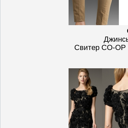
Джинсы
Свитер CO-OP 