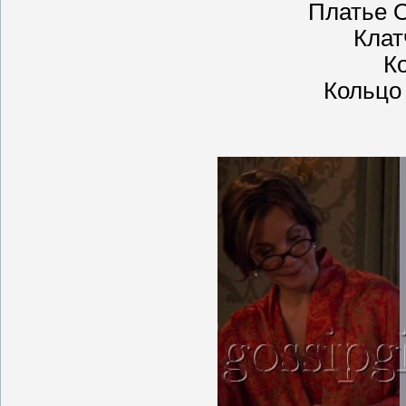
Платье O
Клат
К
Кольцо