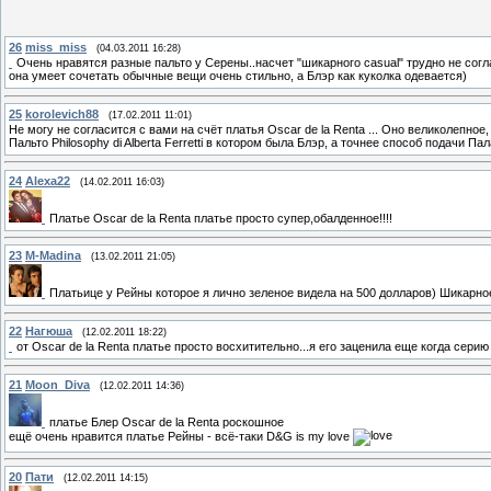
26
miss_miss
(04.03.2011 16:28)
Очень нравятся разные пальто у Серены..насчет "шикарного casual" трудно не согл
она умеет сочетать обычные вещи очень стильно, а Блэр как куколка одевается)
25
korolevich88
(17.02.2011 11:01)
Не могу не согласится с вами на счёт платья Oscar de la Renta ... Оно великолепно
Пальто Philosophy di Alberta Ferretti в котором была Блэр, а точнее способ подачи Па
24
Alexa22
(14.02.2011 16:03)
Платье Oscar de la Renta платье просто супер,обалденное!!!!
23
M-Madina
(13.02.2011 21:05)
Платьице у Рейны которое я лично зеленое видела на 500 долларов) Шикарно
22
Нагюша
(12.02.2011 18:22)
от Oscar de la Renta платье просто восхитительно...я его заценила еще когда серию
21
Moon_Diva
(12.02.2011 14:36)
платье Блер Oscar de la Renta роскошное
ещё очень нравится платье Рейны - всё-таки D&G is my love
20
Пати
(12.02.2011 14:15)