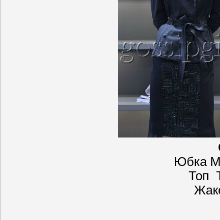
Юбка M
Топ 
Жаке