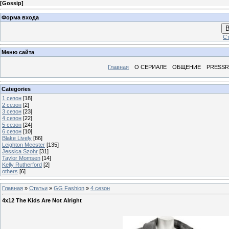
[
Gossip
]
Форма входа
В
Ст
Меню сайта
Главная
О СЕРИАЛЕ
ОБЩЕНИЕ
PRESS
Categories
1 сезон
[18]
2 сезон
[2]
3 сезон
[23]
4 сезон
[22]
5 сезон
[24]
6 сезон
[10]
Blake Lively
[86]
Leighton Meester
[135]
Jessica Szohr
[31]
Taylor Momsen
[14]
Kelly Rutherford
[2]
others
[6]
Главная
»
Статьи
»
GG Fashion
»
4 сезон
4x12 The Kids Are Not Alright