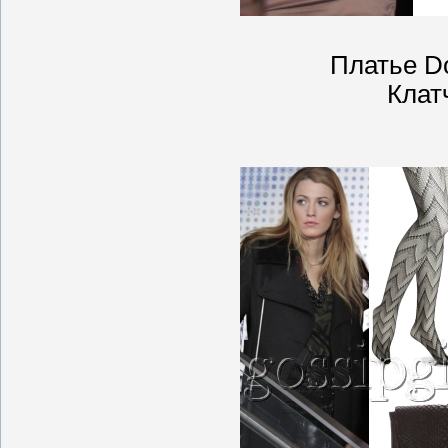
Платье D
Клат