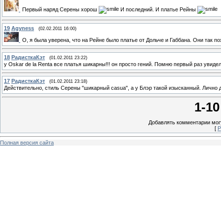
Первый наряд Серены хорош
И последний. И платье Рейны
19
Agyness
(02.02.2011 16:00)
О, я была уверена, что на Рейне было платье от Дольче и Габбана. Они так по
18
РадисткаКэт
(01.02.2011 23:22)
у Oskar de la Renta все платья шикарны!!! он просто гений. Помню первый раз увидел
17
РадисткаКэт
(01.02.2011 23:18)
Действительно, стиль Серены "шикарный casua", а у Блэр такой изысканный. Лично д
1-10
Добавлять комментарии могу
[
Р
Полная версия сайта