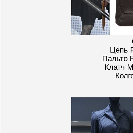
Цепь 
Пальто 
Клатч Mi
Колг