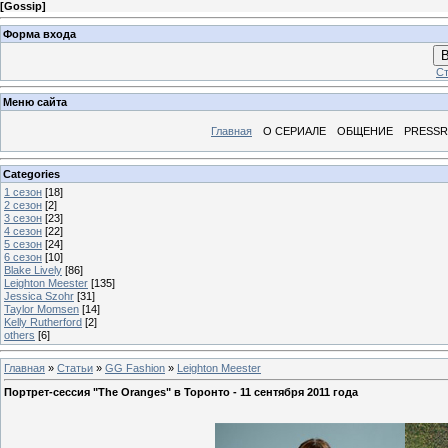
[
Gossip
]
Форма входа
В
Ст
Меню сайта
Главная
О СЕРИАЛЕ
ОБЩЕНИЕ
PRESS
Categories
1 сезон
[18]
2 сезон
[2]
3 сезон
[23]
4 сезон
[22]
5 сезон
[24]
6 сезон
[10]
Blake Lively
[86]
Leighton Meester
[135]
Jessica Szohr
[31]
Taylor Momsen
[14]
Kelly Rutherford
[2]
others
[6]
Главная
»
Статьи
»
GG Fashion
»
Leighton Meester
Портрет-сессия "The Oranges" в Торонто - 11 сентября 2011 года