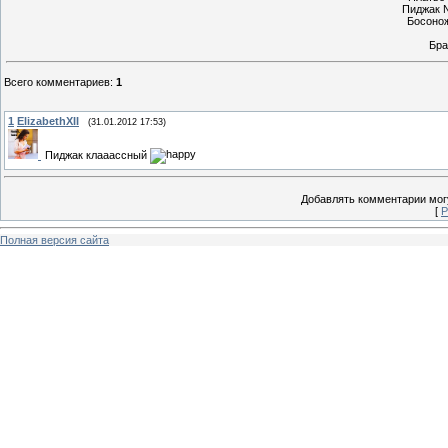
Пиджак No
Босонож
Бра
Всего комментариев
:
1
1
ElizabethXII
(31.01.2012 17:53)
Пиджак клааассный
Добавлять комментарии могу
[
Р
Полная версия сайта