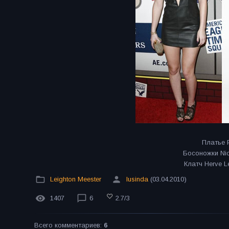
Платье P
Босоножки Nic
Клатч Herve L
Leighton Meester
lusinda
(03.04.2010)
1407
6
2.7
/
3
Всего комментариев
:
6