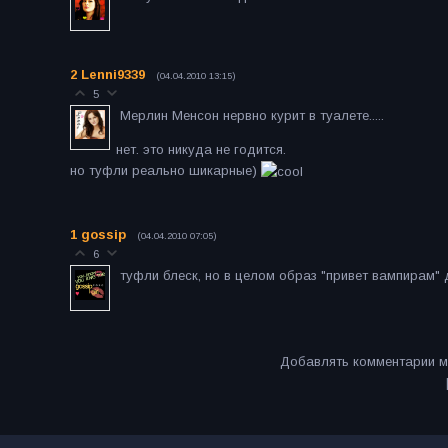
2
Lenni9339
(04.04.2010 13:15)
5
Мерлин Менсон нервно курит в туалете.....
нет. это никуда не годится.
но туфли реально шикарные)
1
gossip
(04.04.2010 07:05)
6
туфли блеск, но в целом образ "привет вампирам"
Добавлять комментарии м