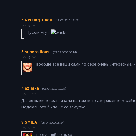
6
Kissing_Lady
(19.08.2010 17:27)
0
Туфли жгут!
5
supercilious
(22.07.2010 20:14)
0
вообще все вещи сами по себе очень интересные, но
4
azimka
(06.04.2010 11:18)
1
Да, ее макияж сравнивали на каком-то американском сайт
Надеюсь это была не ее задумка.
3
SMILA
(05.04.2010 18:24)
5
не лучший ее выход....