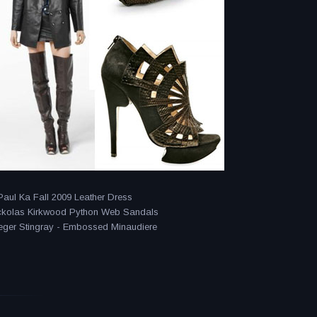
aul Ka Fall 2009 Leather Dress
kolas Kirkwood Python Web Sandals
eger Stingray - Embossed Minaudiere