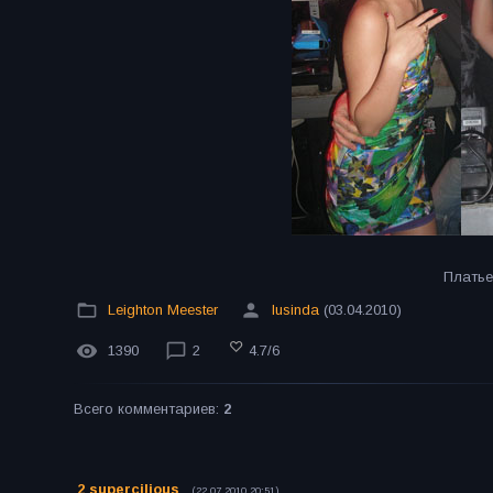
Платье
Leighton Meester
lusinda
(03.04.2010)
1390
2
4.7
/
6
Всего комментариев
:
2
2
supercilious
(22.07.2010 20:51)