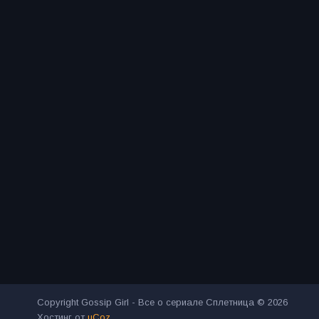
Copyright Gossip Girl - Все о сериале Сплетница © 2026
Хостинг от
uCoz