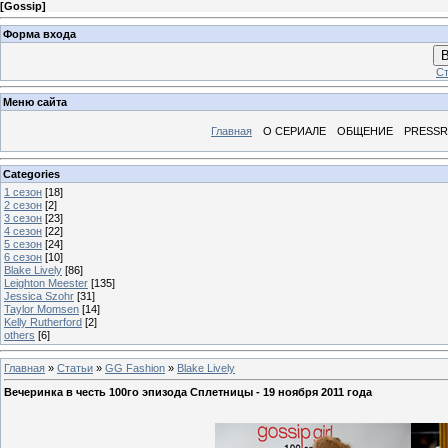
[
Gossip
]
Форма входа
В
Ст
Меню сайта
Главная
О СЕРИАЛЕ
ОБЩЕНИЕ
PRESS
Categories
1 сезон
[18]
2 сезон
[2]
3 сезон
[23]
4 сезон
[22]
5 сезон
[24]
6 сезон
[10]
Blake Lively
[86]
Leighton Meester
[135]
Jessica Szohr
[31]
Taylor Momsen
[14]
Kelly Rutherford
[2]
others
[6]
Главная
»
Статьи
»
GG Fashion
»
Blake Lively
Вечеринка в честь 100го эпизода Сплетницы - 19 ноября 2011 года