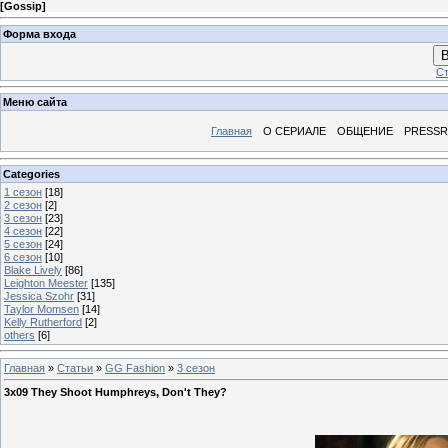
[
Gossip
]
Форма входа
В
Ст
Меню сайта
Главная
О СЕРИАЛЕ
ОБЩЕНИЕ
PRESS
Categories
1 сезон
[18]
2 сезон
[2]
3 сезон
[23]
4 сезон
[22]
5 сезон
[24]
6 сезон
[10]
Blake Lively
[86]
Leighton Meester
[135]
Jessica Szohr
[31]
Taylor Momsen
[14]
Kelly Rutherford
[2]
others
[6]
Главная
»
Статьи
»
GG Fashion
»
3 сезон
3x09 They Shoot Humphreys, Don't They?