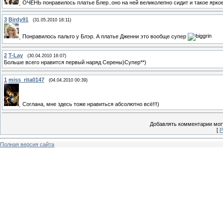
ОЧЕНЬ понравилось платье Блер..оно на ней великолепно сидит и такое яркое
3
Birdy91
(31.05.2010 18:11)
Понравилось пальто у Блэр. А платье Дженни это вообще супер
2
T-Lay
(30.04.2010 16:07)
Больше всего нравится первый наряд Серены)Супер**)
1
miss_rita0147
(04.04.2010 00:39)
Соглана, мне здесь тоже нравиться абсолютно всё!!!)
Добавлять комментарии могу
[
Р
Полная версия сайта