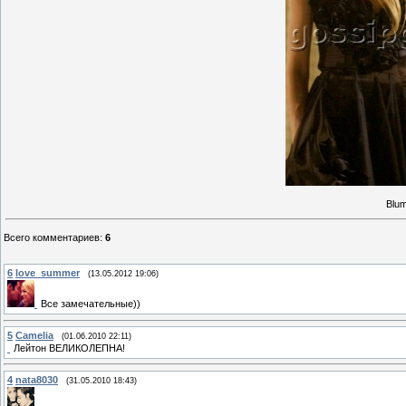
Blum
Всего комментариев
:
6
6
love_summer
(13.05.2012 19:06)
Все замечательные))
5
Camelia
(01.06.2010 22:11)
Лейтон ВЕЛИКОЛЕПНА!
4
nata8030
(31.05.2010 18:43)