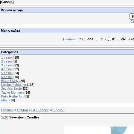
[
Gossip
]
Форма входа
В
Ст
Меню сайта
Главная
О СЕРИАЛЕ
ОБЩЕНИЕ
PRESS
Categories
1 сезон
[18]
2 сезон
[2]
3 сезон
[23]
4 сезон
[22]
5 сезон
[24]
6 сезон
[10]
Blake Lively
[86]
Leighton Meester
[135]
Jessica Szohr
[31]
Taylor Momsen
[14]
Kelly Rutherford
[2]
others
[6]
Главная
»
Статьи
»
GG Fashion
»
1 сезон
1x08 Seventeen Candles