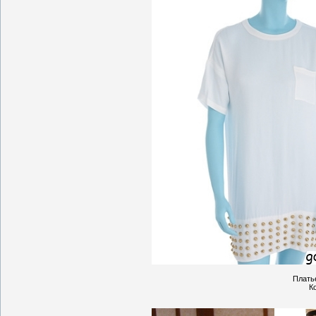
Плать
Ко