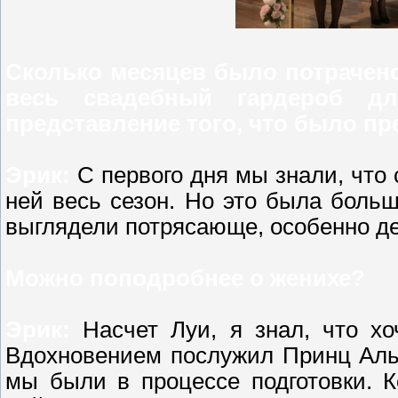
Сколько месяцев было потрачен
весь свадебный гардероб д
представление того, что было п
Эрик:
С первого дня мы знали, что 
ней весь сезон. Но это была больш
выглядели потрясающе, особенно де
Можно поподробнее о женихе?
Эрик:
Насчет Луи, я знал, что х
Вдохновением послужил Принц Альб
мы были в процессе подготовки. К