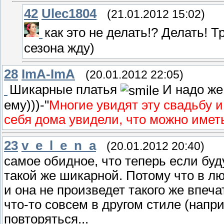
42
Ulec1804
(21.01.2012 15:02)
как это не делать!? Делать! 
сезона жду)
28
ImA-ImA
(20.01.2012 22:05)
Шикарные платья
И надо же
ему)))-"
Многие увидят эту свадьбу и
себя дома увидели, что можно имет
23
v_e_l_e_n_a
(20.01.2012 20:40)
самое обидное, что теперь если буд
такой же шикарной. Потому что в лю
и она не произведет такого же впеч
что-то совсем в другом стиле (напр
повторяться...