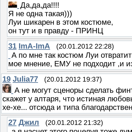
Да,да,да!!!!
Я не одна такая)))
Луи шикарен в этом костюме,
он тут и в правду - ПРИНЦ
31
ImA-ImA
(20.01.2012 22:28)
А по мне так костюм Луи отвратит
мое мнение, ЕМУ не подходит ,и из
19
Julia77
(20.01.2012 19:37)
А не могут сценоры сделать фин
скажет у алтаря, что истиная любовь
хе-хе... отсюда и типа благодарств
27
Джил
(20.01.2012 21:32)
а я насчет этого поцелуя тоже ду