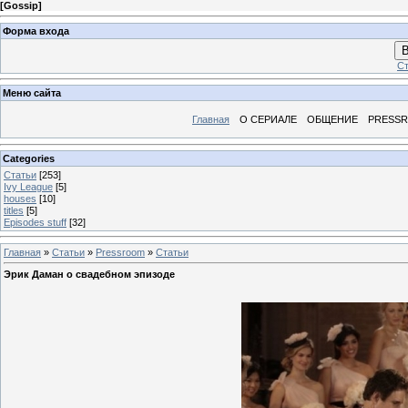
[
Gossip
]
Форма входа
В
Ст
Меню сайта
Главная
О СЕРИАЛЕ
ОБЩЕНИЕ
PRESS
Categories
Статьи
[253]
Ivy League
[5]
houses
[10]
titles
[5]
Episodes stuff
[32]
Главная
»
Статьи
»
Pressroom
»
Статьи
Эрик Даман о свадебном эпизоде