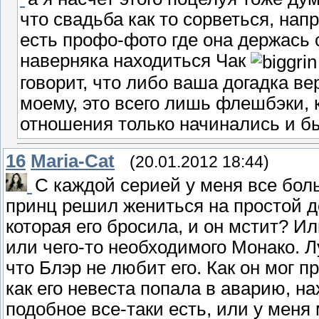
что свадьба как то сорветься, нап
есть профо-фото где она держась с
наверняка находиться Чак
говорит, что либо ваша догадка ве
моему, это всего лишь флешбэки, 
отношения только начинались и бы
16
Maria-Cat
(20.01.2012 18:44)
C каждой серией у меня все боль
принц решил жениться на простой д
которая его бросила, и он мстит? И
или чего-то необходимого Монако. Л
что Блэр не любит его. Как он мог п
как его невеста попала в аварию, н
подобное все-таки есть, или у меня