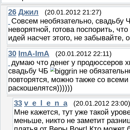
26
Джил
(20.01.2012 21:27)
Совсем необязательно, свадьбу
неворятной, готова поспорить, чт
идей насчет этого, не забывайте, 
30
ImA-ImA
(20.01.2012 22:11)
думаю что денег у продюссеров 
свадьбу ЧБ
не обязательн
повторятся, можно также со всеми 
раскошелятся))))))
33
v_e_l_e_n_a
(20.01.2012 23:00
Мне кажется, тут уже такой уров
меньше, никто не заметит разни
платья от Веры Вонг! Кто может 