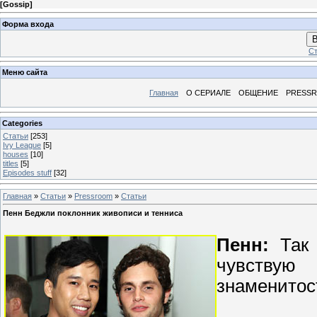
[
Gossip
]
Форма входа
В
Ст
Меню сайта
Главная
О СЕРИАЛЕ
ОБЩЕНИЕ
PRESS
Categories
Статьи
[253]
Ivy League
[5]
houses
[10]
titles
[5]
Episodes stuff
[32]
Главная
»
Статьи
»
Pressroom
»
Статьи
Пенн Беджли поклонник живописи и тенниса
Пенн:
Так 
чувствую
знаменитос