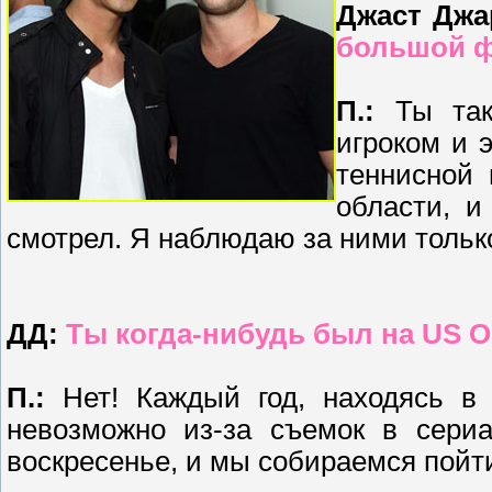
Джаст Джа
большой ф
П.:
Ты так
игроком и 
теннисной 
области, и
смотрел. Я наблюдаю за ними только
ДД:
Ты когда-нибудь был на US 
П.:
Нет! Каждый год, находясь в 
невозможно из-за съемок в сери
воскресенье, и мы собираемся пойт