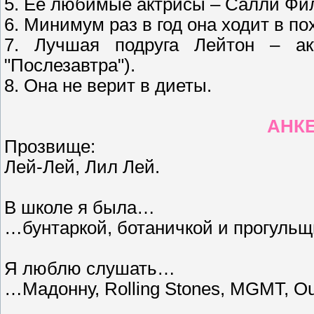
5. Ее любимые актрисы – Салли Филд
6. Минимум раз в год она ходит в по
7. Лучшая подруга Лейтон – ак
"Послезавтра").
8. Она не верит в диеты.
АНКЕ
Прозвище:
Лей-Лей, Лил Лей.
В школе я была…
…бунтаркой, ботаничкой и прогульщ
Я люблю слушать…
…Мадонну, Rolling Stones, MGMT, Out