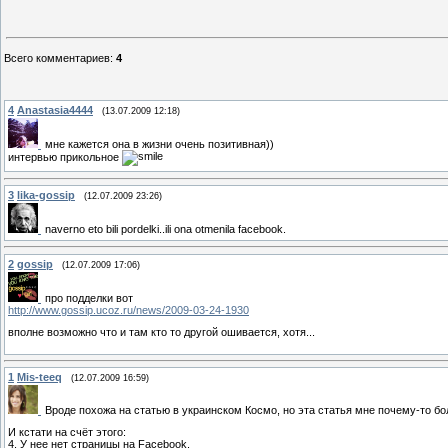
Всего комментариев
:
4
4
Anastasia4444
(13.07.2009 12:18)
мне кажется она в жизни очень позитивная))
интервью прикольное
3
lika-gossip
(12.07.2009 23:26)
naverno eto bili pordelki..ili ona otmenila facebook.
2
gossip
(12.07.2009 17:06)
про подделки вот
http://www.gossip.ucoz.ru/news/2009-03-24-1930
вполне возможно что и там кто то другой ошивается, хотя...
1
Mis-teeq
(12.07.2009 16:59)
Вроде похожа на статью в украинском Космо, но эта статья мне почему-то бо
И кстати на счёт этого:
4. У нее нет страницы на Facebook.