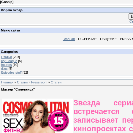
[
Gossip
]
Форма входа
В
Ст
Меню сайта
Главная
О СЕРИАЛЕ
ОБЩЕНИЕ
PRESS
Categories
Статьи
[253]
Ivy League
[5]
houses
[10]
titles
[5]
Episodes stuff
[32]
Главная
»
Статьи
»
Pressroom
»
Статьи
Мистер "Сплетница"
Звезда сери
встречается
записывает пе
кинопроектах с