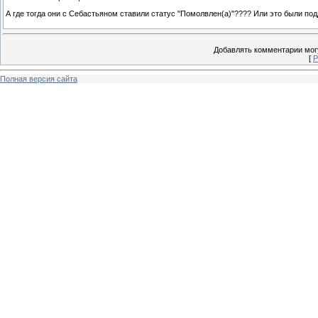
А где тогда они с Себастьяном ставили статус "Помолвлен(а)"???? Или это были по
Добавлять комментарии могу
[
Р
Полная версия сайта