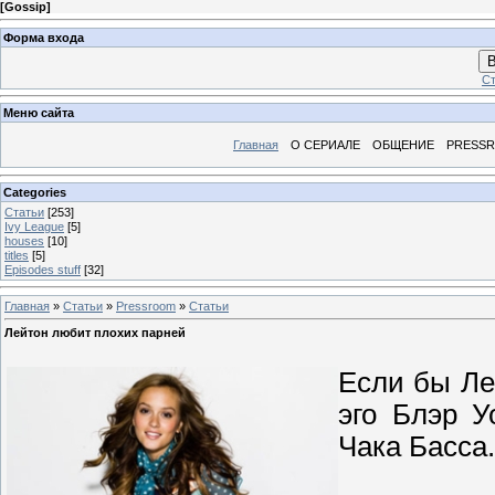
[
Gossip
]
Форма входа
В
Ст
Меню сайта
Главная
О СЕРИАЛЕ
ОБЩЕНИЕ
PRESS
Categories
Статьи
[253]
Ivy League
[5]
houses
[10]
titles
[5]
Episodes stuff
[32]
Главная
»
Статьи
»
Pressroom
»
Статьи
Лейтон любит плохих парней
Если бы Ле
эго Блэр У
Чака Басса.