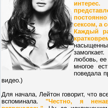
интерес
представ
постоянно
сексом, а 
Каждый ра
кратковре
насыщенны
замолкает
любовь, ее
многое ест
поведала п
видео.)
Для начала, Лейтон говорит, что в
вспоминала.
"Честно, я нена