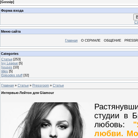
[
Gossip
]
Форма входа
В
Ст
Меню сайта
Главная
О СЕРИАЛЕ
ОБЩЕНИЕ
PRESS
Categories
Статьи
[253]
Ivy League
[5]
houses
[10]
titles
[5]
Episodes stuff
[32]
Главная
»
Статьи
»
Pressroom
»
Статьи
Интервью Лейтон для Glamour
Растянувш
студии в 
любовь:
любви. Мо