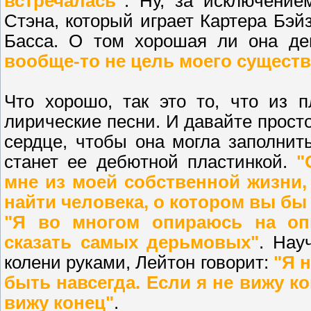
встречалась"
. Ну, за исключени
Стэна, который играет Картера Бэй
Басса. О том хорошая ли она де
вообще-то не цель моего сущест
Что хорошо, так это то, что из 
лирические песни. И давайте прост
сердце, чтобы она могла заполни
станет ее дебютной пластинкой.
"
мне из моей собственной жизни, 
найти человека, о котором вы бы
"Я во многом опираюсь на о
сказать самых дерьмовых"
. Нау
колени руками, Лейтон говорит:
"Я н
быть навсегда. Если я не вижу ко
вижу конец"
.