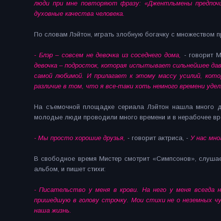
люди при мне повторяют фразу: «Джентльмены предпочи
духовные качества человека.
По словам Лэйтон, играть злобную богачку с множеством п
- Блэр – совсем не девочка из соседнего дома,
- говорит М
девочка – подросток, которая испытывает сильнейшее давл
самой любимой. И прилагает к этому массу усилий, кото
различие в том, что я все-таки хоть немного времени уде
На съемочной площадке сериала Лэйтон нашла много дру
молодые люди проводили много времени и в нерабочее вр
- Мы просто хорошие друзья,
- говорит актриса, -
У нас мно
В свободное время Мистер смотрит «Симпсонов», слушает 
альбом, и пишет стихи:
- Писательство у меня в крови. На него у меня всегда
пришедшую в голову строчку. Мои стихи не о неземных чу
наша жизнь.