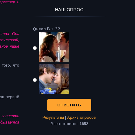
арактер и
НАШ ОПРОС
Queen B + ??
ества. Она
опулярной,
вное наше
того, что
тов первый
 записать
Результаты
|
Архив опросов
ладывается
Всего ответов:
1852