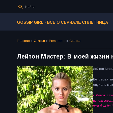
GOSSIP GIRL - ВСЕ О СЕРИАЛЕ СПЛЕТНИЦА
Главная
»
Статьи
»
Pressroom
»
Статьи
Лейтон Мистер: В моей жизни 
Лэйтон Мари
Ее семья п
опухоль моз
- Когда сл
использоват
чем был до б