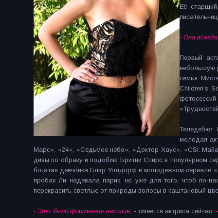
Её старший
писательниц
- Она всегда
Первый акт
небольшую р
семья Мист
Children’s 
фотосесси
«Трудностей
Теледебют 
молодая акт
Марс», «24», «Седьмое небо», «Доктор Хаус», «CSI: Майа
дивы по образу и подобию Бритни Спирс в популярном сер
богатая девчонка Блэр Уолдорф в молодежном сериале «С
пробах Ли надевала парик, но уже для того, чтоб по-н
перекрасить светлые от природы волосы в каштановый цве
- Это было форменное насилие,
- смеется актриса сейчас.
–