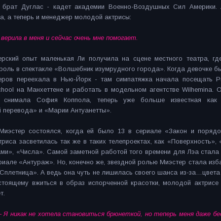
 брат Дуглас - кадет академии Военно-Воздушных Сил Америки.
а, а теперь и менеджер молодой актрисы:
 верила в меня и сейчас очень мне помогает.
ерский опыт маленькая Ли получила на сцене местного театра, гд
оль в спектакле «Волшебник изумрудного города». Когда девочке бы
еров переехала в Нью-Йорк - там симпатяжка начала посещать Pro
School на Манхеттене и работать в модельном агентстве Wilhemina. 
й снимала София Коппола, теперь уже больше известная как
 перевода» и «Марии Антуанетты».
Миэстер состоялся, когда ей было 13 в сериале «Закон и порядо
риса засветилась так же в таких телепроектах, как «Поверхность»,
ми», «Числа». Самой заметной работой того времени для Лэа стала
иале «Антураж». Но, конечно же, звездной ролью Миэстер стала из
плетница». А ведь она чуть не лишилась своего шанса из-за…цвета
астоящему вжиться в образ испорченной красотки, молодой актрисе
т.
 Я никак не хотела становиться брюнеткой, но теперь меня даже бе