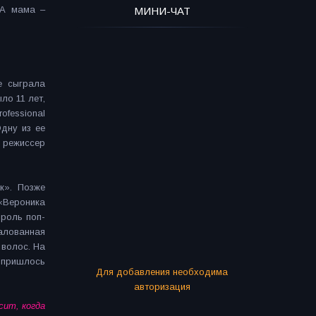
 А мама –
МИНИ-ЧАТ
е сыграла
ло 11 лет,
fessional
Одну из ее
 режиссер
к». Позже
 «Вероника
 роль поп-
балованная
 волос. На
 пришлось
Для добавления необходима
авторизация
сит, когда