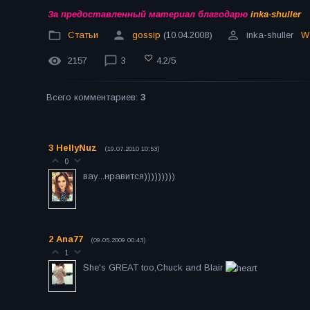
За предоставленный материал благодарю
inka-shuller
Статьи
gossip
(10.04.2008)
inka-shuller
W
2157
3
4.2
/
5
Всего комментариев
:
3
3
HellyNuz
(19.07.2010 10:53)
0
вау...нравится)))))))))
2
Ana77
(09.05.2009 00:43)
1
She's GREAT too,Chuck and Blair