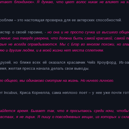
тают блондинок». Я думаю, что цвет волос никак не влияет на х
роблем – это настоящая проверка для ее актерских способностей.
истер о своей героине, -
но она и не просто сучка из высшего общ
ение: она твердо уверена, что должна быть самой красивой, самой п
рые не всегда оправдываются. Мы с Блэр во многом похожи, но гла
ляю и другим людям, и в моей жизни нет места сплетням.
зей, но ближе всех ей оказался красавчик Чейз Кроуфорд. Из-за 
емя, желтая пресса начала делать свои выводы.
го общего, мы одинаково смотрим на жизнь. Но ничего личного.
Incubus, Криса Корнелла, сама неплохо поет – у нее уже почти го
 найдется время. Бывает так, что я просыпаюсь среди ночи, чтобы
вствах, я не лирик. Я пишу о повседневных вещах, из которых и ск