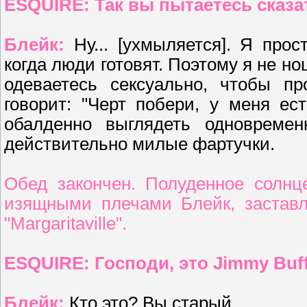
ESQUIRE: Так вы пытаетесь сказат
Блейк:
Ну... [ухмыляется]. Я про
когда люди готовят. Поэтому я не н
одеваетесь сексуально, чтобы пр
говорит: "Черт побери, у меня ес
обалденно выглядеть одновремен
действительно милые фартучки.
Обед закончен. Полуденное солнц
изящными плечами Блейк, заставл
"Margaritaville".
ESQUIRE: Господи, это Jimmy Buff
Блейк:
Кто это? Вы старый.