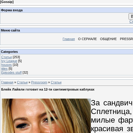
[
Gossip
]
Форма входа
В
Ст
Меню сайта
Главная
О СЕРИАЛЕ
ОБЩЕНИЕ
PRESS
Categories
Статьи
[253]
Ivy League
[5]
houses
[10]
titles
[5]
Episodes stuff
[32]
Главная
»
Статьи
»
Pressroom
»
Статьи
Блейк Лайвли готовит на 12-ти сантиметровых каблуках
За сандви
Сплетница,
милые фарт
красивая з