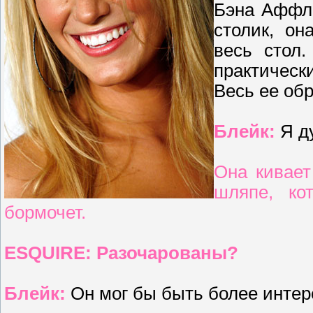
Бэна Аффле
столик, он
весь стол
практическ
Весь ее обр
Блейк:
Я д
Она кивает
шляпе, ко
бормочет.
ESQUIRE: Разочарованы?
Блейк:
Он мог бы быть более инте