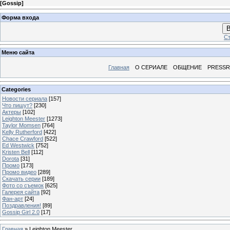
[
Gossip
]
Форма входа
В
Ст
Меню сайта
Главная
О СЕРИАЛЕ
ОБЩЕНИЕ
PRESS
Categories
Новости сериала
[157]
Что пишут?
[230]
Актеры
[102]
Leighton Meester
[1273]
Taylor Momsen
[764]
Kelly Rutherford
[422]
Chace Crawford
[522]
Ed Westwick
[752]
Kristen Bell
[112]
Dorota
[31]
Промо
[173]
Промо видео
[289]
Скачать серии
[189]
Фото со съемок
[625]
Галерея сайта
[92]
Фан-арт
[24]
Поздравления!
[89]
Gossip Girl 2.0
[17]
Главная
»
Leighton Meester