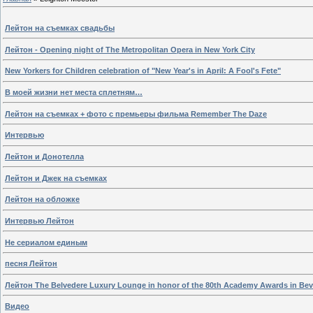
Лейтон на съемках свадьбы
Лейтон - Opening night of The Metropolitan Opera in New York City
New Yorkers for Children celebration of "New Year's in April: A Fool's Fete"
В моей жизни нет места сплетням…
Лейтон на съемках + фото с премьеры фильма Remember The Daze
Интервью
Лейтон и Донотелла
Лейтон и Джек на съемках
Лейтон на обложке
Интервью Лейтон
Не сериалом единым
песня Лейтон
Лейтон The Belvedere Luxury Lounge in honor of the 80th Academy Awards in Beve
Видео