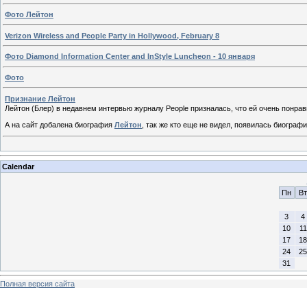
Фото Лейтон
Verizon Wireless and People Party in Hollywood, February 8
Фото Diamond Information Center and InStyle Luncheon - 10 января
Фото
Признание Лейтон
Лейтон (Блер) в недавнем интервью журналу People призналась, что ей очень понр
А на сайт добалена биография
Лейтон
, так же кто еще не видел, появилась биограф
Calendar
Пн
Вт
3
4
10
11
17
18
24
25
31
Полная версия сайта