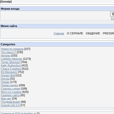
[
Gossip
]
Форма входа
В
Ст
Меню сайта
Главная
О СЕРИАЛЕ
ОБЩЕНИЕ
PRESS
Categories
Новости сериала
[157]
Что пишут?
[230]
Актеры
[102]
Leighton Meester
[1273]
Taylor Momsen
[764]
Kelly Rutherford
[422]
Chace Crawford
[522]
Ed Westwick
[752]
Kristen Bell
[112]
Dorota
[31]
Промо
[173]
Промо видео
[289]
Скачать серии
[189]
Фото со съемок
[625]
Галерея сайта
[92]
Фан-арт
[24]
Поздравления!
[89]
Gossip Girl 2.0
[17]
Главная
»
2020
»
Ноябрь
»
23