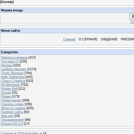
[
Gossip
]
Форма входа
В
Ст
Меню сайта
Главная
О СЕРИАЛЕ
ОБЩЕНИЕ
PRESS
Categories
Новости сериала
[157]
Что пишут?
[230]
Актеры
[102]
Leighton Meester
[1273]
Taylor Momsen
[764]
Kelly Rutherford
[422]
Chace Crawford
[522]
Ed Westwick
[752]
Kristen Bell
[112]
Dorota
[31]
Промо
[173]
Промо видео
[289]
Скачать серии
[189]
Фото со съемок
[625]
Галерея сайта
[92]
Фан-арт
[24]
Поздравления!
[89]
Gossip Girl 2.0
[17]
Главная
»
2020
»
Ноябрь
»
18