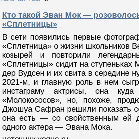
Кто такой Эван Мок — розоволос
«Сплетницы»
В сети появились первые фотограф
«Сплетница» о жизни школьников В
козырей и повторили легендарн
«Сплетницы» сидит на ступеньках 
дер Вудсен и их свита в середине 
2021-м, и главную роль в нем сыг
инстаграму актрисы, она куд
«Молокососов», но, похоже, пр
Джошуа Сафран решили показать с
она есть — со свойственным ей д
одного актера — Эвана Мока.