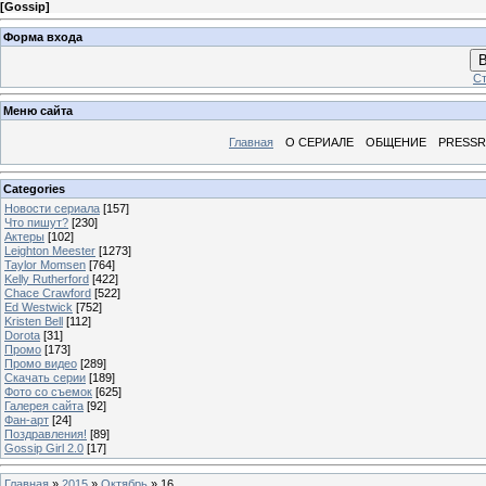
[
Gossip
]
Форма входа
В
Ст
Меню сайта
Главная
О СЕРИАЛЕ
ОБЩЕНИЕ
PRESS
Categories
Новости сериала
[157]
Что пишут?
[230]
Актеры
[102]
Leighton Meester
[1273]
Taylor Momsen
[764]
Kelly Rutherford
[422]
Chace Crawford
[522]
Ed Westwick
[752]
Kristen Bell
[112]
Dorota
[31]
Промо
[173]
Промо видео
[289]
Скачать серии
[189]
Фото со съемок
[625]
Галерея сайта
[92]
Фан-арт
[24]
Поздравления!
[89]
Gossip Girl 2.0
[17]
Главная
»
2015
»
Октябрь
»
16