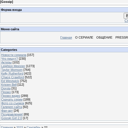
[
Gossip
]
Форма входа
В
Ст
Меню сайта
Главная
О СЕРИАЛЕ
ОБЩЕНИЕ
PRESS
Categories
Новости сериала
[157]
Что пишут?
[230]
Актеры
[102]
Leighton Meester
[1273]
Taylor Momsen
[764]
Kelly Rutherford
[422]
Chace Crawford
[522]
Ed Westwick
[752]
Kristen Bell
[112]
Dorota
[31]
Промо
[173]
Промо видео
[289]
Скачать серии
[189]
Фото со съемок
[625]
Галерея сайта
[92]
Фан-арт
[24]
Поздравления!
[89]
Gossip Girl 2.0
[17]
Главная
»
2015
»
Сентябрь
»
22