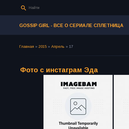
GOSSIP GIRL - ВСЕ О СЕРИАЛЕ СПЛЕТНИЦА
Главная
»
2015
»
Апрель
»
17
Фото с инстаграм Эда