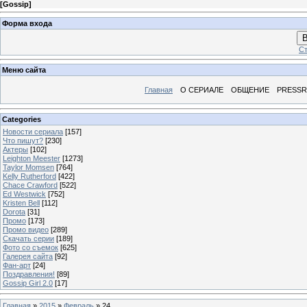
[
Gossip
]
Форма входа
В
Ст
Меню сайта
Главная
О СЕРИАЛЕ
ОБЩЕНИЕ
PRESS
Categories
Новости сериала
[157]
Что пишут?
[230]
Актеры
[102]
Leighton Meester
[1273]
Taylor Momsen
[764]
Kelly Rutherford
[422]
Chace Crawford
[522]
Ed Westwick
[752]
Kristen Bell
[112]
Dorota
[31]
Промо
[173]
Промо видео
[289]
Скачать серии
[189]
Фото со съемок
[625]
Галерея сайта
[92]
Фан-арт
[24]
Поздравления!
[89]
Gossip Girl 2.0
[17]
Главная
»
2015
»
Февраль
»
24