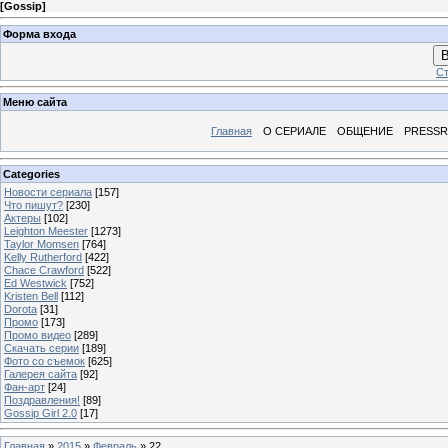
[
Gossip
]
Форма входа
В
Ст
Меню сайта
Главная
О СЕРИАЛЕ
ОБЩЕНИЕ
PRESS
Categories
Новости сериала
[157]
Что пишут?
[230]
Актеры
[102]
Leighton Meester
[1273]
Taylor Momsen
[764]
Kelly Rutherford
[422]
Chace Crawford
[522]
Ed Westwick
[752]
Kristen Bell
[112]
Dorota
[31]
Промо
[173]
Промо видео
[289]
Скачать серии
[189]
Фото со съемок
[625]
Галерея сайта
[92]
Фан-арт
[24]
Поздравления!
[89]
Gossip Girl 2.0
[17]
Главная
»
2015
»
Февраль
»
22