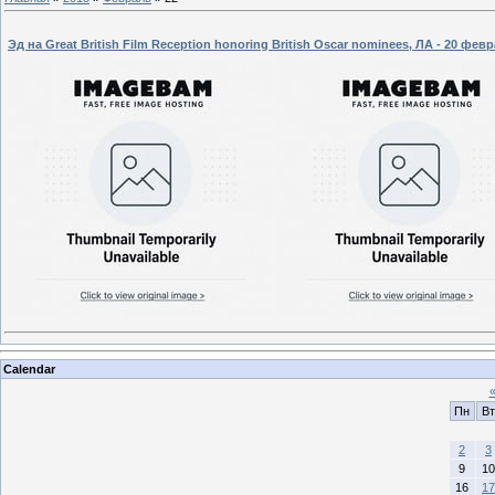
Эд на Great British Film Reception honoring British Oscar nominees, ЛА - 20 фев
Calendar
Пн
Вт
2
3
9
10
16
17