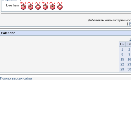
I love hem
Добавлять комментарии могу
[
Р
Calendar
Пн
Вт
1
2
8
9
15
16
22
23
29
30
Полная версия сайта