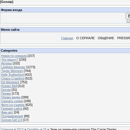
[
Gossip
]
Форма входа
В
Ст
Меню сайта
Главная
О СЕРИАЛЕ
ОБЩЕНИЕ
PRESS
Categories
Новости сериала
[157]
Что пишут?
[230]
Актеры
[102]
Leighton Meester
[1273]
Taylor Momsen
[764]
Kelly Rutherford
[422]
Chace Crawford
[522]
Ed Westwick
[752]
Kristen Bell
[112]
Dorota
[31]
Промо
[173]
Промо видео
[289]
Скачать серии
[189]
Фото со съемок
[625]
Галерея сайта
[92]
Фан-арт
[24]
Поздравления!
[89]
Gossip Girl 2.0
[17]
Главная
»
2012
»
Октябрь
»
25
» Эрик на премьере сериала The Carrie Diaries