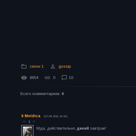
сезон 1
gossip
8654
0
10
Всего комментариев
:
6
6
Meldica
(07.05.2011 19:16)
3
Мда, действительно
дикий
завтрак!