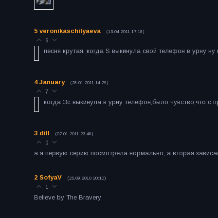
5
veronikaschilyaeva
(13.04.2011 17:18)
6
песня крутая, когда S выкинула свой телефон в урну н
4
January
(28.01.2011 14:29)
7
когда Эс выкинула в урну телефон,было чувство,что с 
3
dill
(07.01.2011 23:46)
0
а я первую серию посмотрела нормально, а вторая зависает
2
SofyaV
(25.09.2010 20:10)
1
Believe by The Bravery