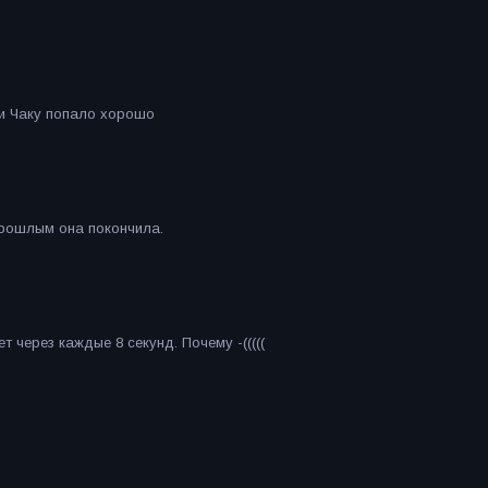
у и Чаку попало хорошо
прошлым она покончила.
 через каждые 8 секунд. Почему -(((((