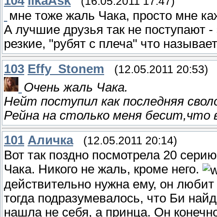
104
ilkaAsk
(16.05.2011 17:47)
мне тоже жаль Чака, просто мне ка
А лучшие друзья так не поступают - 
резкие, "рубят с плеча" что называе
103
Effy_Stonem
(12.05.2011 20:53)
Очень жаль Чака.
Нейт поступил как последняя свол
Рейна на столько меня бесит,что
101
Аличка
(12.05.2011 20:14)
Вот так поздно посмотрела 20 серию
Чака. Никого не жаль, кроме него.
действительно нужна ему, он любит 
тогда подразумевалось, что Би найде
нашла не себя, а принца. Он конечно