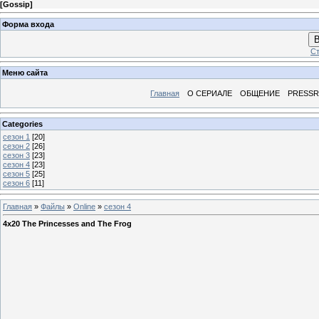
[
Gossip
]
Форма входа
В
Ст
Меню сайта
Главная
О СЕРИАЛЕ
ОБЩЕНИЕ
PRESS
Categories
сезон 1
[20]
сезон 2
[26]
сезон 3
[23]
сезон 4
[23]
сезон 5
[25]
сезон 6
[11]
Главная
»
Файлы
»
Online
»
сезон 4
4x20 The Princesses and The Frog