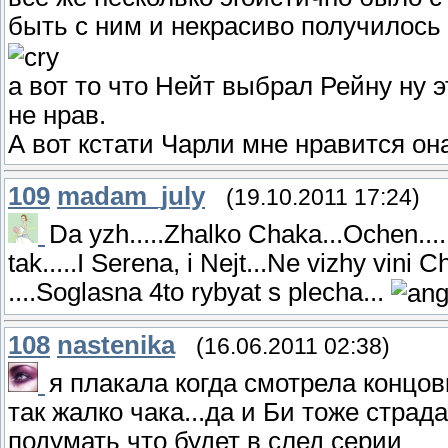
быть с ним и некрасиво получилось 
а вот то что Нейт выбрал Рейну ну э
не нрав.
А вот кстати Чарли мне нравится он
109
madam_july
(19.10.2011 17:24)
Da yzh.....Zhalko Chaka...Ochen..
tak.....I Serena, i Nejt...Ne vizhy vini
....Soglasna 4to rybyat s plecha...
108
nastenika
(16.06.2011 02:38)
я плакала когда смотрела концовку.
так жалко чака...да и Би тоже страдае
подумать что будет в след серии