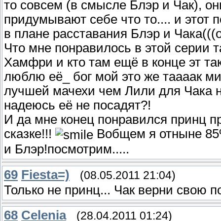
то совсем (в смысле Блэр и Чак), он
придумывают себе что то.... и это
в плане расставания Блэр и Чака(((о
Что мне понравилось в этой серии т
Хамфри и кто там ещё в конце эт та
люблю её_ бог мой это же таааак м
лучшей мачехи чем Лили для Чака не
надеюсь её не посадят?!
И да мне конец понравился принц пр
сказке!!!
Вобщем я отныне 85%
и Блэр!посмотрим.....
69
Fiesta=)
(08.05.2011 21:04)
Только не принц... Чак верни свою п
68
Celenia
(28.04.2011 01:24)