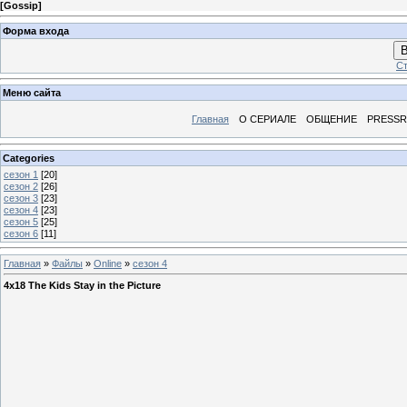
[
Gossip
]
Форма входа
В
Ст
Меню сайта
Главная
О СЕРИАЛЕ
ОБЩЕНИЕ
PRESS
Categories
сезон 1
[20]
сезон 2
[26]
сезон 3
[23]
сезон 4
[23]
сезон 5
[25]
сезон 6
[11]
Главная
»
Файлы
»
Online
»
сезон 4
4х18 The Kids Stay in the Picture