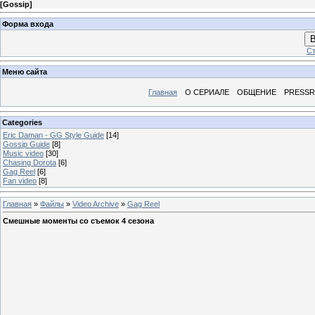
[
Gossip
]
Форма входа
В
Ст
Меню сайта
Главная
О СЕРИАЛЕ
ОБЩЕНИЕ
PRESS
Categories
Eric Daman - GG Style Guide
[14]
Gossip Guide
[8]
Music video
[30]
Chasing Dorota
[6]
Gag Reel
[6]
Fan video
[8]
Главная
»
Файлы
»
Video Archive
»
Gag Reel
Смешные моменты со съемок 4 сезона