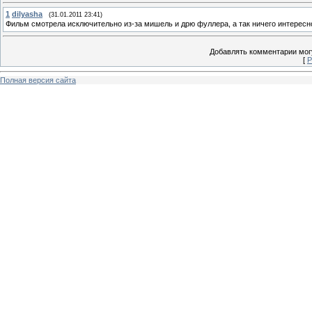
1
dilyasha
(31.01.2011 23:41)
Фильм смотрела исключительно из-за мишель и дрю фуллера, а так ничего интересн
Добавлять комментарии могу
[
Р
Полная версия сайта