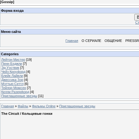
[
Gossip
]
Форма входа
В
Ст
Меню сайта
Главная
О СЕРИАЛЕ
ОБЩЕНИЕ
PRESS
Categories
Лейтон Мистер
[19]
Пенн Бэджли
[7]
Эд Уэствик
[7]
Чейз Кроуфорд
[4]
Блейк Лайвли
[9]
Джессика Зор
[4]
Мэттью Сеттл
[6]
Тейлор Момсен
[7]
Келли Разерфорд
[4]
Приглашенные звезды
[11]
Главная
»
Файлы
»
Фильмы Online
»
Приглашенные звезды
The Circuit / Кольцевые гонки