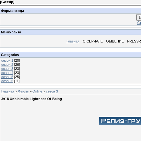
[
Gossip
]
Форма входа
В
Ст
Меню сайта
Главная
О СЕРИАЛЕ
ОБЩЕНИЕ
PRESS
Categories
сезон 1
[20]
сезон 2
[26]
сезон 3
[23]
сезон 4
[23]
сезон 5
[25]
сезон 6
[11]
Главная
»
Файлы
»
Online
»
сезон 3
3х18 Unblairable Lightness Of Being