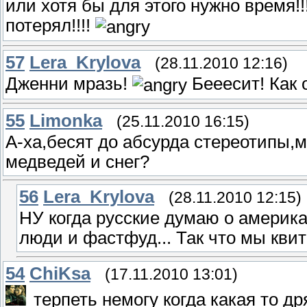
или хотя бы для этого нужно время!!
потерял!!!!
57
Lera_Krylova
(28.11.2010 12:16)
Дженни мразь!
Бееесит! Как 
55
Limonka
(25.11.2010 16:15)
А-ха,бесят до абсурда стереотипы,
медведей и снег?
56
Lera_Krylova
(28.11.2010 12:15)
НУ когда русские думаю о америка
люди и фастфуд... Так что мы квит
54
ChiKsa
(17.11.2010 13:01)
терпеть немогу когда какая то дря