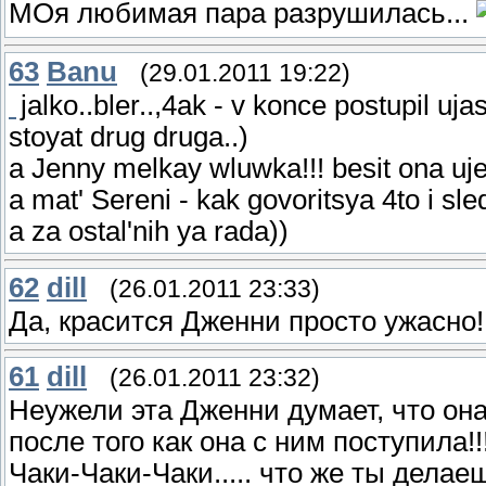
МОя любимая пара разрушилась...
63
Banu
(29.01.2011 19:22)
jalko..bler..,4ak - v konce postupil uja
stoyat drug druga..)
a Jenny melkay wluwka!!! besit ona uje.
a mat' Sereni - kak govoritsya 4to i sled
a za ostal'nih ya rada))
62
dill
(26.01.2011 23:33)
Да, красится Дженни просто ужасно!!
61
dill
(26.01.2011 23:32)
Неужели эта Дженни думает, что он
после того как она с ним поступила!!!!
Чаки-Чаки-Чаки..... что же ты делаешь