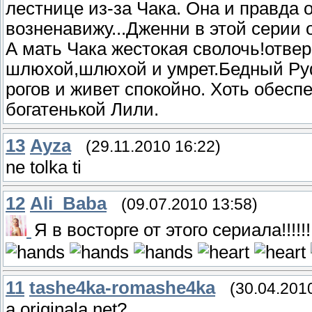
лестнице из-за Чака. Она и правда о
возненавижу...Дженни в этой серии 
А мать Чака жестокая сволочь!отвер
шлюхой,шлюхой и умрет.Бедный Руф
рогов и живет спокойно. Хоть обесп
богатенькой Лили.
13
Ayza
(29.11.2010 16:22)
ne tolka ti
12
Ali_Baba
(09.07.2010 13:58)
Я в восторге от этого сериала!!!!!!!!!!!!!!!!
11
tashe4ka-romashe4ka
(30.04.201
a originala net?