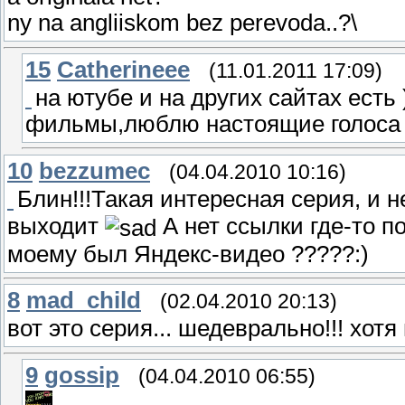
ny na angliiskom bez perevoda..?\
15
Catherineee
(11.01.2011 17:09)
на ютубе и на других сайтах есть
фильмы,люблю настоящие голоса 
10
bezzumec
(04.04.2010 10:16)
Блин!!!Такая интересная серия, и н
выходит
А нет ссылки где-то п
моему был Яндекс-видео ?????:)
8
mad_child
(02.04.2010 20:13)
вот это серия... шедеврально!!! хот
9
gossip
(04.04.2010 06:55)