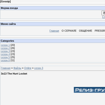
[
Gossip
]
Форма входа
В
Ст
Меню сайта
Главная
О СЕРИАЛЕ
ОБЩЕНИЕ
PRESS
Categories
сезон 1
[20]
сезон 2
[26]
сезон 3
[23]
сезон 4
[23]
сезон 5
[25]
сезон 6
[11]
Главная
»
Файлы
»
Online
»
сезон 3
3x13 The Hurt Locket