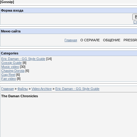
[
Gossip
]
Форма входа
В
Ст
Меню сайта
Главная
О СЕРИАЛЕ
ОБЩЕНИЕ
PRESS
Categories
Eric Daman - GG Style Guide
[14]
Gossip Guide
[8]
Music video
[30]
Chasing Dorota
[6]
Gag Reel
[6]
Fan video
[8]
Главная
»
Файлы
»
Video Archive
»
Eric Daman - GG Style Guide
The Daman Chronicles