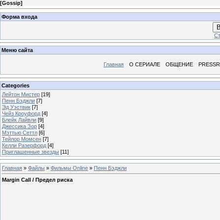
[
Gossip
]
Форма входа
В
Ст
Меню сайта
Главная
О СЕРИАЛЕ
ОБЩЕНИЕ
PRESS
Categories
Лейтон Мистер
[19]
Пенн Бэджли
[7]
Эд Уэствик
[7]
Чейз Кроуфорд
[4]
Блейк Лайвли
[9]
Джессика Зор
[4]
Мэттью Сеттл
[6]
Тейлор Момсен
[7]
Келли Разерфорд
[4]
Приглашенные звезды
[11]
Главная
»
Файлы
»
Фильмы Online
»
Пенн Бэджли
Margin Call / Предел риска