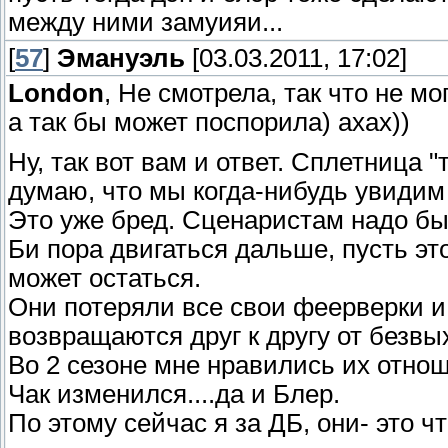
между ними замуияи...
[
57
]
Эмануэль
[03.03.2011, 17:02]
Londоn
, Не смотрела, так что не мо
а так бы может поспорила) ахах))
Ну, так вот вам и ответ. Сплетница "
думаю, что мы когда-нибудь увидим 
Это уже бред. Сценаристам надо был
Би пора двигаться дальше, пусть это
может остаться.
Они потеряли все свои феерверки и 
возвращаются друг к другу от безвы
Во 2 сезоне мне нравились их отноше
Чак изменился....да и Блер.
По этому сейчас я за ДБ, они- это чт