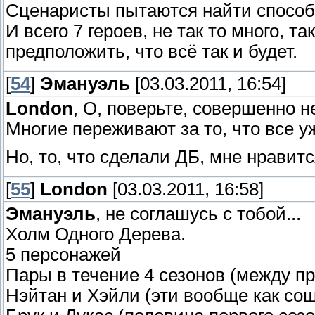
Сценаристы пытаются найти способ 
И всего 7 героев, не так то много, т
предположить, что всё так и будет.
[
54
]
Эмануэль
[03.03.2011, 16:54]
Londоn
, О, поверьте, совершенно н
Многие переживают за то, что все у
Но, то, что сделали ДБ, мне нравит
[
55
]
Londоn
[03.03.2011, 16:58]
Эмануэль
, не соглашусь с тобой...
Холм Одного Дерева.
5 персонажей
Пары в течение 4 сезонов (между п
Нэйтан и Хэйли (эти вообще как сош