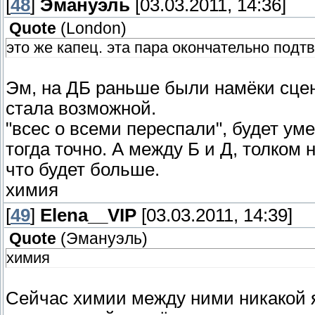
[
48
]
Эмануэль
[03.03.2011, 14:36]
Quote
(
Londоn
)
это же капец. эта пара окончательно подт
Эм, на ДБ раньше были намёки сцен
стала возможной.
"всес о всеми переспали", будет уме
тогда точно. А между Б и Д, толком 
что будет больше.
химия
[
49
]
Elena__VIP
[03.03.2011, 14:39]
Quote
(
Эмануэль
)
химия
Сейчас химии между ними никакой я