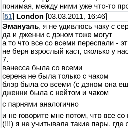
понимая, между ними уже что-то про
[
51
]
Londоn
[03.03.2011, 16:46]
Эмануэль
, я не удивлюсь чаку с сер
да и дженни с дэном тоже могут
а то что все со всеми переспали - эт
не беря взрослый каст, сколько у н
7.
ванесса была со всеми
серена не была только с чаком
блэр была со всеми (с дэном она ещ
дженни была с нейтом и чаком
с парнями аналогично
и не говорите мне потом, что все со
(!!!) я не учитывала такие пары, гд