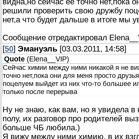
видна,но сейчас её точно нет,пока 
решили проверить свою дружбу поц
нет,а что будет дальше в итоге мы 
Сообщение отредактировал
Elena__
[
50
]
Эмануэль
[03.03.2011, 14:58]
Quote
(
Elena__VIP
)
Сейчас химии между ними никакой я не ви
точно нет,пока они для меня просто друз
поцелуем выйдет из них что-то большее ил
только после перерыва
Ну не знаю, как вам, но я увидела в 
полу, их разговор про родителей вы
больше ЧБ любила.)
Я вижу между ними химию, в их взгл