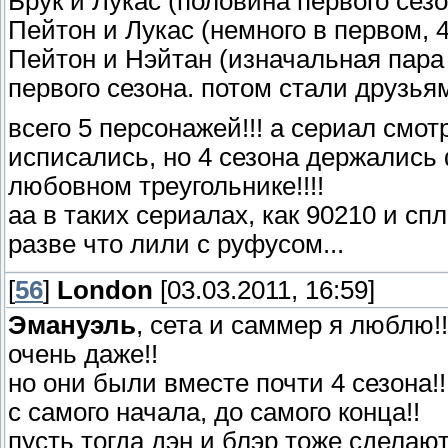
Брук и Лукас (половина первого сезо
Пейтон и Лукас (немного в первом, 4
Пейтон и Нэйтан (изначальная пара
первого сезона. потом стали друзья
всего 5 персонажей!!! а сериал смо
исписались, но 4 сезона держались
любовном треугольнике!!!!
аа в таких сериалах, как 90210 и сп
разве что лили с руфусом...
[
56
]
Londоn
[03.03.2011, 16:59]
Эмануэль
, сета и саммер я люблю!!
очень даже!!
но они были вместе почти 4 сезона!!
с самого начала, до самого конца!!
пусть тогда дэн и блэр тоже сделаю