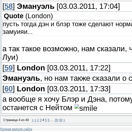
[
58
]
Эмануэль
[03.03.2011, 17:04]
Quote
(
Londоn
)
пусть тогда дэн и блэр тоже сделают норм
замуияи...
а так такое возможно, нам сказали,
Луи)
[
59
]
Londоn
[03.03.2011, 17:22]
Эмануэль
, но нам также сказали о 
[
60
]
Londоn
[03.03.2011, 17:33]
а вообще я хочу Блэр и Дэна, потому
останется с Нейтом
Страница
4
из
40
«
1
2
3
4
5
6
…
39
40
»
Полная версия сайта