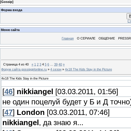
[
Gossip
]
Форма входа
В
Ст
Меню сайта
Главная
О СЕРИАЛЕ
ОБЩЕНИЕ
PRESS
Страница
4
из
40
«
1
2
3
4
5
6
…
39
40
»
Форум сайта gossipgirlonline.ru
»
4 сезон
»
4х18 The Kids Stay in the Picture
4х18 The Kids Stay in the Picture
[
46
]
nikkiangel
[03.03.2011, 01:56]
не один поцелуй будет у Б и Д точно)
[
47
]
Londоn
[03.03.2011, 07:46]
nikkiangel
, да знаю я...