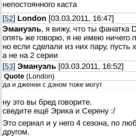
непостоянного каста
[
52
]
Londоn
[03.03.2011, 16:47]
Эмануэль
, я вижу, что ты фанатка 
опять же говорю, я не имею ничего пр
но если сделали из них пару, пусть х
а не на 2 серии
[
53
]
Эмануэль
[03.03.2011, 16:52]
Quote
(
Londоn
)
да и дженни с дэном тоже могут
ну это вы бред говорите.
сведите ещё Эрика и Серену :/
Это сериал и у него 4 сезона, по лю
другом.