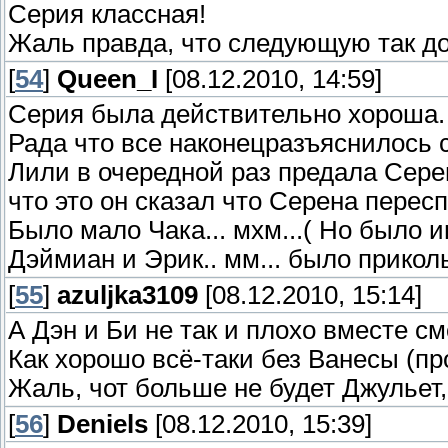
Серия классная!
Жаль правда, что следующую так до
[
54
]
Queen_I
[08.12.2010, 14:59]
Серия была действительно хороша.
Рада что все наконецразъяснилось 
Лили в очередной раз предала Сере
что это он сказал что Серена пересп
Было мало Чака... мхм...( Но было 
Дэймиан и Эрик.. мм... было прикол
[
55
]
azuljka3109
[08.12.2010, 15:14]
А Дэн и Би не так и плохо вместе см
Как хорошо всё-таки без Ванесы (пр
Жаль, чот больше не будет Джульет,
[
56
]
Deniels
[08.12.2010, 15:39]