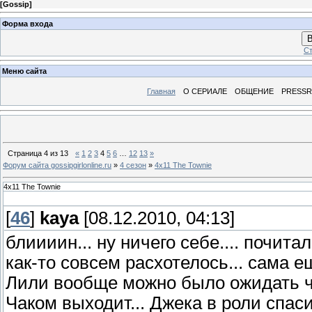
[
Gossip
]
Форма входа
В
Ст
Меню сайта
Главная
О СЕРИАЛЕ
ОБЩЕНИЕ
PRESS
Страница
4
из
13
«
1
2
3
4
5
6
…
12
13
»
Форум сайта gossipgirlonline.ru
»
4 сезон
»
4x11 The Townie
4x11 The Townie
[
46
]
kaya
[08.12.2010, 04:13]
блиииин... ну ничего себе.... почита
как-то совсем расхотелось... сама е
Лили вообще можно было ожидать чег
Чаком выходит... Джека в роли спас