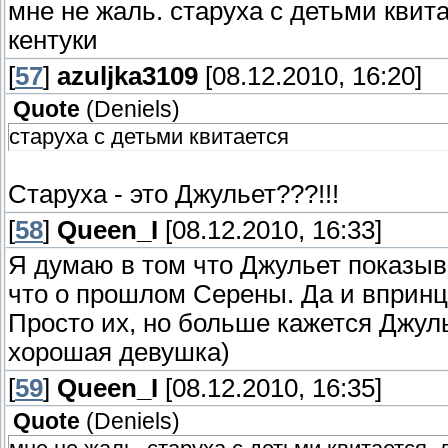
мне не жаль. старуха с детьми квитае
кентуки
[
57
]
azuljka3109
[08.12.2010, 16:20]
Quote
(
Deniels
)
старуха с детьми квитается
Старуха - это Джульет???!!!
[
58
]
Queen_I
[08.12.2010, 16:33]
Я думаю в том что Джульет показыва
что о прошлом Серены. Да и впринц
Просто их, но больше кажется Джуль
хорошая девушка)
[
59
]
Queen_I
[08.12.2010, 16:35]
Quote
(
Deniels
)