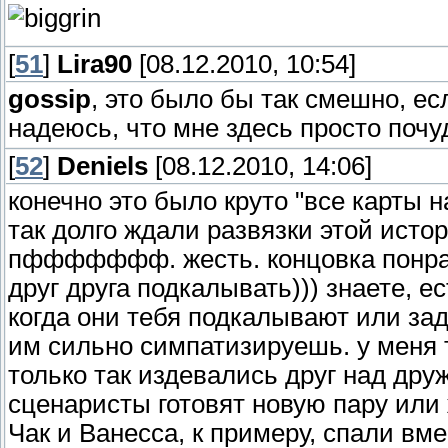
[
51
]
Lira90
[08.12.2010, 10:54]
gossip
, это было бы так смешно, ес
надеюсь, что мне здесь просто поч
[
52
]
Deniels
[08.12.2010, 14:06]
конечно это было круто "все карты на
так долго ждали развязки этой истор
пффффффф. жесть. концовка понрав
друг друга подкалывать))) знаете, е
когда они тебя подкалывают или зад
им сильно симпатизируешь. у меня 
только так издевались друг над друж
сценаристы готовят новую пару или
Чак и Ванесса, к примеру, спали вме