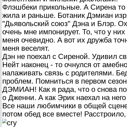
Флэшбеки прикольные. А Сирена то 
жила и раньше. Ботаник Дэмиан изр
"Дьявольский союз" Дэна и Блэр. О
очень мне импонирует. То, что у ни
меня очевидно. А вот их дружба точ
меня веселят.
Дэн не поехал с Сиреной. Удивил с
Нейт наконец - то очнулся от амебн
налаживать связь с родителями. Бед
проблем. Помниться в первом сезон 
ДЭМИАН! Как я рада, что о снова п
о Дженни. А как Эрик наехал на нег
Все наши любимчики в общей сцене 
потом обед все вместе! Расстроило,