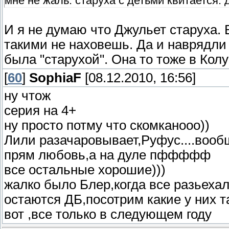
мне не жаль. старуха с детьми квитается. д
И я не думаю что Джульет старуха. 
такими не наховешь. Да и наврядли
была "старухой". Она то тоже в Кол
[
60
]
SophiaF
[08.12.2010, 16:56]
ну чтож
серия на 4+
ну просто потму что скомканооо))
Лили разачаровывает,Руфус....вообщ
прям любовь,а на дуле пффффф
все остальные хорошие)))
жалко было Блер,когда все разьехал
остаются ДБ,посотрим какие у них т
вот ,все только в следующем году