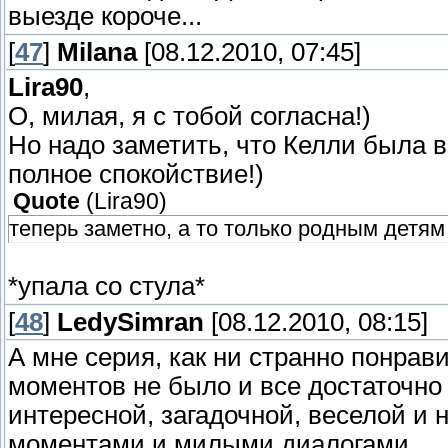
выезде короче...
[
47
]
Milana
[08.12.2010, 07:45]
Lira90
,
О, милая, я с тобой согласна!)
Но надо заметить, что Келли была в
полное спокойствие!)
Quote
(
Lira90
)
теперь заметно, а то только родным детям
*упала со стула*
[
48
]
LedySimran
[08.12.2010, 08:15]
А мне серия, как ни странно понрав
моментов не было и все достаточно
интересной, загадочной, веселой и
моментами и милыми диалогами.