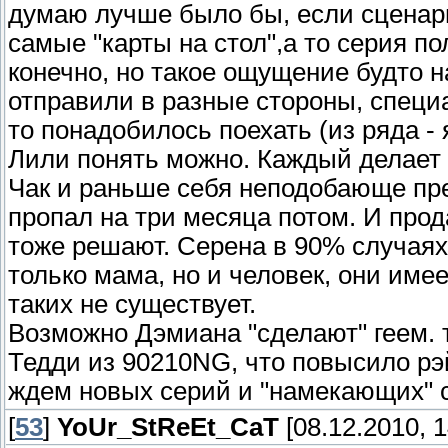
думаю лучше было бы, если сценари
самые "карты на стол",а то серия п
конечно, но такое ощущение будто н
отправили в разные стороны, специа
то понадобилось поехать (из ряда - 
Лили понять можно. Каждый делает 
Чак и раньше себя неподобающе пре
пропал на три месяца потом. И про
тоже решают. Серена в 90% случаях
только мама, но и человек, они им
таких не существует.
Возможно Дэмиана "сделают" геем. 
Тедди из 90210NG, что повысило рэ
ждем новых серий и "намекающих" с
[
53
]
YoUr_StReEt_CaT
[08.12.2010, 1